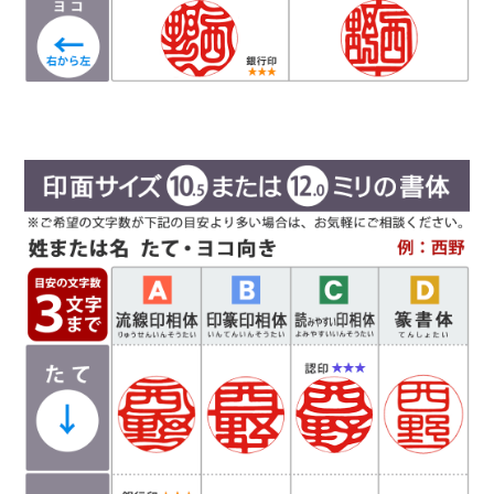
Ｄ
篆書体
（てんしょたい）
実印や銀行印によく使用されます。西野工房で
は、篆書体の中でも印篆を使用し作成していま
古代の歴史と生命力に対する畏敬の念から、最終仕上げの磨きにもこ
す。厳粛で、格調高い印章としてよく使われま
だわりました。
す。紙幣に捺される由緒正しき書体です。
彫刻を
専用ワックスで一本一本を丁寧に磨き上げることにより、屋久杉独特
行う文字数やバランスによって、書体サンプルと
の和やかな美しい木目と茶褐色の高級感溢れる光沢が出現しました。
は異なり「上下左右の余白が広い場合や狭い場
まさに古代の生命に直接触れているかのような感さえあります。
合」がありますので、ご希望があるお客様は備考
風格、強度、捺印性、全てに優れた木製印章の最高級品と言える存在
欄にお書き添え下さい。
感は、お使いになるお客様の運気をも上げてくれるやも知れません。