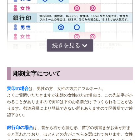
彫刻文字について
サイズ選びのアドバイス
実印
の男性用は、堂々とした大きいサイズの直径16.5ミリまたは18.0
実印の場合
は、男性の方、女性の方共にフルネーム。
ミリがおすすめです。女性用の実印でフルネームの場合は、15.0ミ
よくご質問いただきますが未婚の女性の方の場合は、この先苗字がか
リ。女性用の実印で名のみの場合は、13.5ミリがおすすめです。女性
わることがありますので実印は下のお名前だけでつくられることがあ
の方でご結婚されている場合は、ご主人様より小さいものをお選びに
ります。都道府県により登録できない所もありますので区役所でご確
なるのが一般的ですが、同じ大きさの実印でも問題ございません。女
認下さい。
性の方でも、企業家の方などビジネス上でもご使用になる場合は、男
女関係なく大きいものをおすすめします。代表者としての実印をお作
銀行印の場合
は、昔から右から読む形、苗字の横書きがお金が貯ま
り下さい。印材によっては、21.0ミリもご用意しています。ご入用の
ると言われており、ほとんどの方がこちらを選ばれております。女性
際は、各商品ページにてご確認ください。