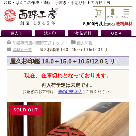
印鑑・はんこの作成・通販｜手書き・手彫り仕上の西野工房
5,500円以上
送料無料
(税込)
個人印
法人印
決済/送料
Ｑ＆Ａ
印鑑専門店の西野工房トップ
個人印鑑
印材別一覧
屋久杉印鑑 18.0＋15.0＋10.5/12.0ミリ
屋久杉印鑑 18.0＋15.0＋10.5/12.0ミリ
現在、在庫切れとなっております。
再入荷予定は未定です。
お急ぎのお客様は、
他の印材商品
もご覧ください。
SOLD OUT