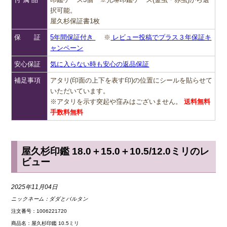
択可能。
屋久杉保証書1枚
保 証
5年間保証付き
※
レビュー投稿でプラス３年保証キ
ャンペーン
安心保証
気に入らない時も安心の返品保証
補足事項
アタリ(印面の上下を表す印)の位置にシールを貼らせて
いただいています。
※アタリを示す突起や窪みはございません。
送料無料
手数料無料
屋久杉印鑑 18.0＋15.0＋10.5/12.0ミリのレ
ビュー
2025年11月04日
ニックネーム：
ダダとバルタン
注文番号：1006221720
商品名：屋久杉印鑑 10.5ミリ