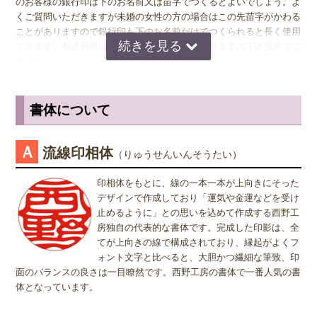
のお客様の銀行印は下のお名前又は苗字でつくるとよいでしょう。よ
くご質問いただきますが未婚の女性の方の場合はこの先苗字がかわる
銀行印
の男性用は、16.5ミリがおすすめです。女性用は、13.5ミリ
ことがありますので銀行印も下のお名前だけでつくられると長く使用
がおすすめです。
できます。都道府県により登録できない所もありますので区役所でご
確認下さい。
認印
の男性用は、12.0ミリ。ただし、会社などで使用する場合は、
上司の方より大きいサイズの捺印は印象が悪い場合がありますので、
認印の場合
は、 男性の方も女性の方も認印は苗字。相手に何と文字
小さ目の10.5ミリが無難かもしれません。女性用は、10.5ミリがおす
が書いてあるのか読めるほうがいいかと思いますので当店では風格を
書体について
すめです。
出すならテンショ体、味わい深いものなら読みやすい印相体をオスス
メしております。
※実印・銀行印・認印の表記は、当店で分類上分けさせて頂いており
Ａ
流線印相体
（りゅうせんいんそうたい）
ますが、銀行印をご注文された場合でも、実印や認印として、また
姓または名で、漢字1文字のお客様
は、実印をご注文された場合でも、銀行印・認印としてご使用頂いて
『書体』をお選び頂く際、漢字一文字のお客様の場合は "たて" "ヨ
印相体をもとに、線の一本一本が上向きにそった
も問題ありません。ご使用用途は、お客様のご判断でご使用頂けま
コ" どちらを選択すればよいのかお問い合わせを頂きます。 "たて"
デザインで作成しており「運気や金運などを受け
す。
"ヨコ" どちらを選んで頂いても、選択によりデザインが変わること
止めるように」との思いを込めて作成する西野工
はございませんので "たて" "ヨコ" どちらかをご選択願います。
房独自の代表的な書体です。完成した印影は、全
屋久杉印材は、湿気等過酷な環境に耐え抜くよう他の木にはないほど
てが上向きの線で構成されており、縁起がよくフ
の多量の樹脂を含み、腐敗の脅威から免れています。
ォント文字と比べると、大胆かつ繊細な筆致、印
面のバランスの良さは一目瞭然です。西野工房の書体で一番人気の書
体となっています。