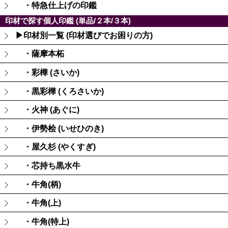
・特急仕上げの印鑑
印材で探す個人印鑑 (単品/２本/３本)
▶印材別一覧 (印材選びでお困りの方)
・薩摩本柘
・彩樺 (さいか)
・黒彩樺 (くろさいか)
・火神 (あぐに)
・伊勢桧 (いせひのき)
・屋久杉 (やくすぎ)
・芯持ち黒水牛
・牛角(柄)
・牛角(上)
・牛角(特上)