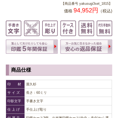
【商品番号 yakusugi3set_1815】
94,952
円
価格
（税込)
商品仕様
印 材
屋久杉
サ イ ズ
長さ：60ミリ
印影文字
手書き文字
仕 上 げ
手仕上げ彫り
付 属 品
印鑑ケース3個 ※光琳印鑑ケース(金虫・赤虫)から選