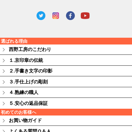
選ばれる理由
西野工房のこだわり
１.京印章の伝統
２.手書き文字の印影
３.手仕上げの彫刻
４.熟練の職人
５.安心の返品保証
初めてのお客様へ
お買い物ガイド
よくある質問Ｑ＆Ａ