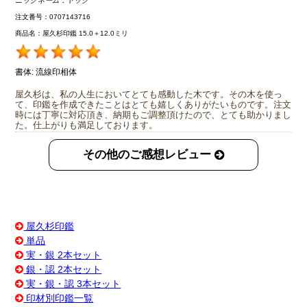
ニックネーム：
ヤック
注文番号：0707143716
商品名：屋久杉印鑑 15.0＋12.0ミリ
書体:
流線印相体
屋久杉は、私の人生においてとても感動した木です。その木を使っ
て、印鑑を作成できたことはとても嬉しくありがたいものです。注文
時には丁寧に対応頂き、納期もご調整頂けたので、とても助かりまし
た。仕上がりも満足しております。
その他のご感想レビュー
屋久杉印鑑
単品
実・銀 2本セット
銀・認 2本セット
実・銀・認 3本セット
印材別印鑑一覧