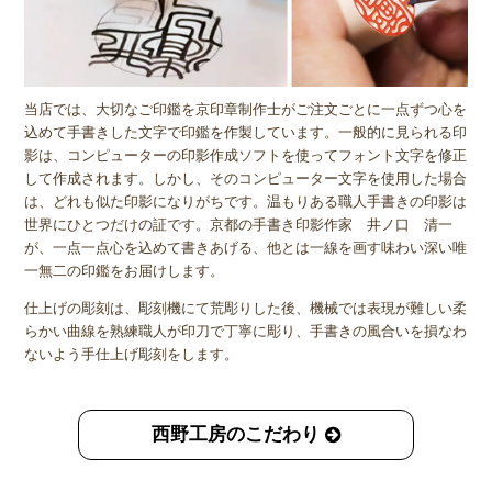
当店では、大切なご印鑑を京印章制作士がご注文ごとに一点ずつ心を
込めて手書きした文字で印鑑を作製しています。一般的に見られる印
影は、コンピューターの印影作成ソフトを使ってフォント文字を修正
して作成されます。しかし、そのコンピューター文字を使用した場合
は、どれも似た印影になりがちです。温もりある職人手書きの印影は
世界にひとつだけの証です。京都の手書き印影作家 井ノ口 清一
が、一点一点心を込めて書きあげる、他とは一線を画す味わい深い唯
一無二の印鑑をお届けします。
仕上げの彫刻は、彫刻機にて荒彫りした後、機械では表現が難しい柔
らかい曲線を熟練職人が印刀で丁寧に彫り、手書きの風合いを損なわ
ないよう手仕上げ彫刻をします。
西野工房のこだわり