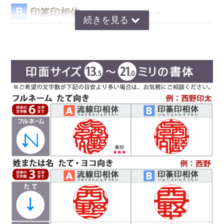
Ｂ
印篆印相体
（いんてんいんそうたい）
京印章の極意 印篆（いんてん）を印相体風にア
レンジした、直線で構成された西野工房独自の書
圧密加工は水と熱だけで木材を圧縮し、薬品を一切使わず形状を固定
体です。文字はそれぞれ画数が異なり全体のバラ
するという特殊技術です。
ンスをとるのが難しいのですが、独自の作風で文
この技術を用いることで、従来、スギ材の欠点であった素材の柔らか
字を折り曲げ、空間を埋めるデザインが特徴で
さ、非均質性を克服し、丈夫で傷が付きにくく、印鑑の素材として十
す。直線基調の印影は、気品があり上品な印象で
分すぎるほどの強度を得ることができました。
好まれています。定評のある西野センスで全体のバランスを整え枠内
また、木材繊維をそのままの形で残していることから印鑑として最も
に収めます。
大切な「綺麗な印影」を得ることができるのです。
Ｃ
読
印相体
みやすい
(よみやすいいんそうたい)
印相体を読みやすくした西野工房独自の書体で
す。認印によく使用され、他の書体より判読性が
高い書体になり、社内文書などの確認印としての
使用をお勧めしています。