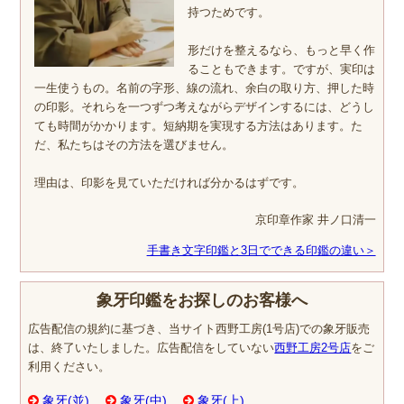
持つためです。
形だけを整えるなら、もっと早く作
ることもできます。ですが、実印は
一生使うもの。名前の字形、線の流れ、余白の取り方、押した時
の印影。それらを一つずつ考えながらデザインするには、どうし
ても時間がかかります。短納期を実現する方法はあります。た
だ、私たちはその方法を選びません。
理由は、印影を見ていただければ分かるはずです。
京印章作家 井ノ口清一
手書き文字印鑑と3日でできる印鑑の違い＞
象牙印鑑をお探しのお客様へ
広告配信の規約に基づき、当サイト西野工房(1号店)での象牙販売
は、終了いたしました。広告配信をしていない
西野工房2号店
をご
利用ください。
象牙(並)
象牙(中)
象牙(上)