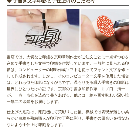
◆ 手書き文字印影と手仕上げのこだわり
当店では、大切なご印鑑を京印章制作士がご注文ごとに一点ずつ心を
込めて手書きした文字で印鑑を作製しています。一般的に見られる印
影は、コンピューターの印影作成ソフトを使ってフォント文字を修正
して作成されます。しかし、そのコンピューター文字を使用した場合
は、どれも似た印影になりがちです。温もりある職人手書きの印影は
世界にひとつだけの証です。京都の手書き印影作家 井ノ口 清一
が、一点一点心を込めて書きあげる、他とは一線を画す味わい深い唯
一無二の印鑑をお届けします。
仕上げの彫刻は、彫刻機にて荒彫りした後、機械では表現が難しい柔
らかい曲線を熟練職人が印刀で丁寧に彫り、手書きの風合いを損なわ
ないよう手仕上げ彫刻をします。