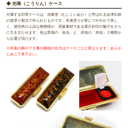
◆ 光琳（こうりん）ケース
付属する印章ケースは、虫喰塗（むしくいぬり）と呼ばれる会津伝統
の漆塗り製法で作られたものです。本漆塗りが実につややかで美し
く、琥珀色の上品な柄模様が、高級素材である屋久杉印の魅力をさら
に引き立たせます。色は黒地の「金虫」と、赤地の「赤虫」２種類か
らお選び頂けます。
※外装の柄やフタ裏の模様の出方はケースごとに異なります。あらか
じめご了承下さい。