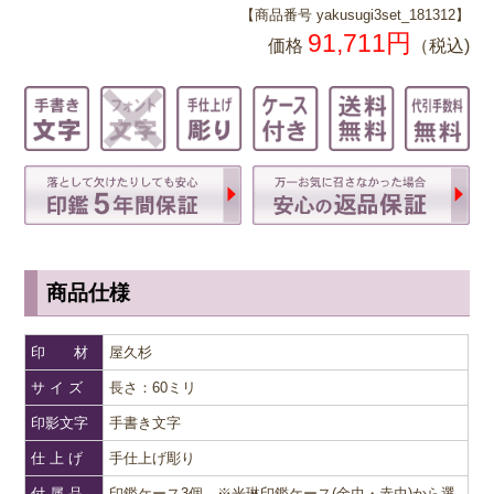
【商品番号 yakusugi3set_181312】
91,711
円
価格
（税込)
商品仕様
印 材
屋久杉
サ イ ズ
長さ：60ミリ
印影文字
手書き文字
仕 上 げ
手仕上げ彫り
付 属 品
印鑑ケース3個 ※光琳印鑑ケース(金虫・赤虫)から選