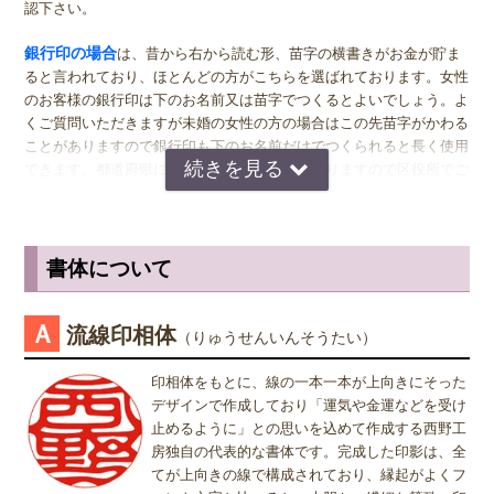
なるのが一般的ですが、同じ大きさの実印でも問題ございません。女
認下さい。
性の方でも、企業家の方などビジネス上でもご使用になる場合は、男
女関係なく大きいものをおすすめします。代表者としての実印をお作
銀行印の場合
は、昔から右から読む形、苗字の横書きがお金が貯ま
り下さい。印材によっては、21.0ミリもご用意しています。ご入用の
ると言われており、ほとんどの方がこちらを選ばれております。女性
際は、各商品ページにてご確認ください。
のお客様の銀行印は下のお名前又は苗字でつくるとよいでしょう。よ
くご質問いただきますが未婚の女性の方の場合はこの先苗字がかわる
銀行印
の男性用は、16.5ミリがおすすめです。女性用は、13.5ミリ
ことがありますので銀行印も下のお名前だけでつくられると長く使用
がおすすめです。
できます。都道府県により登録できない所もありますので区役所でご
確認下さい。
認印
の男性用は、12.0ミリ。ただし、会社などで使用する場合は、
上司の方より大きいサイズの捺印は印象が悪い場合がありますので、
認印の場合
は、 男性の方も女性の方も認印は苗字。相手に何と文字
小さ目の10.5ミリが無難かもしれません。女性用は、10.5ミリがおす
が書いてあるのか読めるほうがいいかと思いますので当店では風格を
書体について
すめです。
出すならテンショ体、味わい深いものなら読みやすい印相体をオスス
メしております。
※実印・銀行印・認印の表記は、当店で分類上分けさせて頂いており
Ａ
流線印相体
（りゅうせんいんそうたい）
ますが、銀行印をご注文された場合でも、実印や認印として、また
姓または名で、漢字1文字のお客様
は、実印をご注文された場合でも、銀行印・認印としてご使用頂いて
『書体』をお選び頂く際、漢字一文字のお客様の場合は "たて" "ヨ
印相体をもとに、線の一本一本が上向きにそった
も問題ありません。ご使用用途は、お客様のご判断でご使用頂けま
コ" どちらを選択すればよいのかお問い合わせを頂きます。 "たて"
デザインで作成しており「運気や金運などを受け
す。
"ヨコ" どちらを選んで頂いても、選択によりデザインが変わること
止めるように」との思いを込めて作成する西野工
はございませんので "たて" "ヨコ" どちらかをご選択願います。
房独自の代表的な書体です。完成した印影は、全
屋久杉印材は、湿気等過酷な環境に耐え抜くよう他の木にはないほど
てが上向きの線で構成されており、縁起がよくフ
の多量の樹脂を含み、腐敗の脅威から免れています。