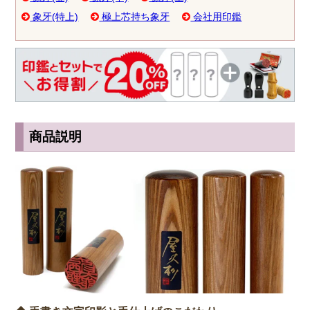
象牙(特上)
極上芯持ち象牙
会社用印鑑
商品説明