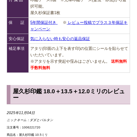
択可能。
屋久杉保証書1枚
保 証
5年間保証付き
※
レビュー投稿でプラス３年保証キ
ャンペーン
安心保証
気に入らない時も安心の返品保証
補足事項
アタリ(印面の上下を表す印)の位置にシールを貼らせて
いただいています。
※アタリを示す突起や窪みはございません。
送料無料
手数料無料
屋久杉印鑑 18.0＋13.5＋12.0ミリのレビュ
ー
2025年11月04日
ニックネーム：
ダダとバルタン
注文番号：1006221720
商品名：屋久杉印鑑 10.5ミリ