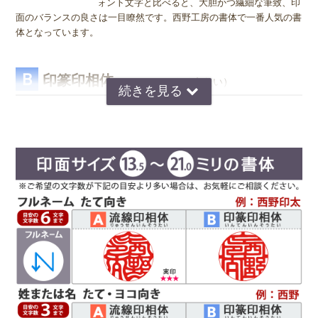
ォント文字と比べると、大胆かつ繊細な筆致、印
面のバランスの良さは一目瞭然です。西野工房の書体で一番人気の書
体となっています。
Ｂ
印篆印相体
（いんてんいんそうたい）
京印章の極意 印篆（いんてん）を印相体風にア
レンジした、直線で構成された西野工房独自の書
圧密加工は水と熱だけで木材を圧縮し、薬品を一切使わず形状を固定
体です。文字はそれぞれ画数が異なり全体のバラ
するという特殊技術です。
ンスをとるのが難しいのですが、独自の作風で文
この技術を用いることで、従来、スギ材の欠点であった素材の柔らか
字を折り曲げ、空間を埋めるデザインが特徴で
さ、非均質性を克服し、丈夫で傷が付きにくく、印鑑の素材として十
す。直線基調の印影は、気品があり上品な印象で
分すぎるほどの強度を得ることができました。
好まれています。定評のある西野センスで全体のバランスを整え枠内
また、木材繊維をそのままの形で残していることから印鑑として最も
に収めます。
大切な「綺麗な印影」を得ることができるのです。
Ｃ
読
印相体
みやすい
(よみやすいいんそうたい)
印相体を読みやすくした西野工房独自の書体で
す。認印によく使用され、他の書体より判読性が