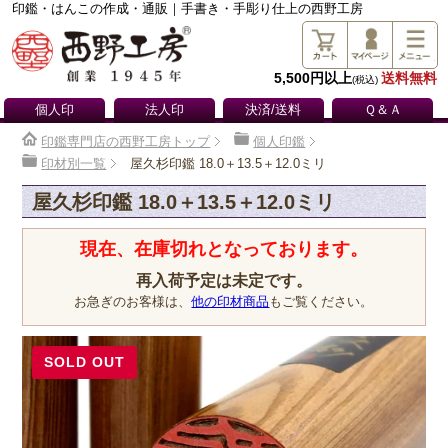
印鑑・はんこの作成・通販｜手書き・手彫り仕上の西野工房
5,500円以上
送料無料
(税込)
個人印
法人印
決済/送料
Ｑ＆Ａ
印鑑専門店の西野工房トップ
個人印鑑
印材別一覧
屋久杉印鑑 18.0＋13.5＋12.0ミリ
屋久杉印鑑 18.0＋13.5＋12.0ミリ
現在、在庫切れとなっております。
再入荷予定は未定です。
お急ぎのお客様は、
他の印材商品
もご覧ください。
SOLD OUT