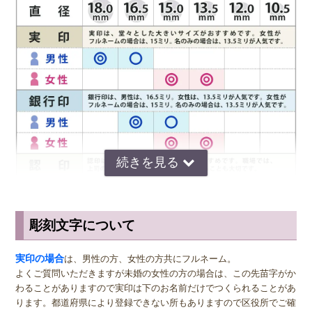
彫刻文字について
サイズ選びのアドバイス
実印
の男性用は、堂々とした大きいサイズの直径16.5ミリまたは18.0
実印の場合
は、男性の方、女性の方共にフルネーム。
ミリがおすすめです。女性用の実印でフルネームの場合は、15.0ミ
よくご質問いただきますが未婚の女性の方の場合は、この先苗字がか
リ。女性用の実印で名のみの場合は、13.5ミリがおすすめです。女性
わることがありますので実印は下のお名前だけでつくられることがあ
の方でご結婚されている場合は、ご主人様より小さいものをお選びに
ります。都道府県により登録できない所もありますので区役所でご確