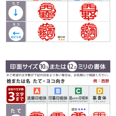
高い書体になり、社内文書などの確認印としての
使用をお勧めしています。
Ｄ
篆書体
（てんしょたい）
実印や銀行印によく使用されます。西野工房で
は、篆書体の中でも印篆を使用し作成していま
古代の歴史と生命力に対する畏敬の念から、最終仕上げの磨きにもこ
す。厳粛で、格調高い印章としてよく使われま
だわりました。
す。紙幣に捺される由緒正しき書体です。
彫刻を
専用ワックスで一本一本を丁寧に磨き上げることにより、屋久杉独特
行う文字数やバランスによって、書体サンプルと
の和やかな美しい木目と茶褐色の高級感溢れる光沢が出現しました。
は異なり「上下左右の余白が広い場合や狭い場
まさに古代の生命に直接触れているかのような感さえあります。
合」がありますので、ご希望があるお客様は備考
風格、強度、捺印性、全てに優れた木製印章の最高級品と言える存在
欄にお書き添え下さい。
感は、お使いになるお客様の運気をも上げてくれるやも知れません。