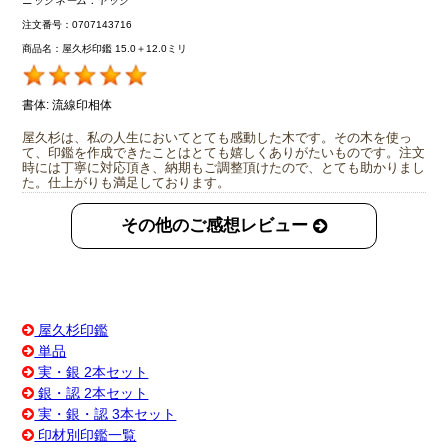
ニックネーム：
ヤック
注文番号：0707143716
商品名：屋久杉印鑑 15.0＋12.0ミリ
書体:
流線印相体
屋久杉は、私の人生においてとても感動した木です。その木を使っ
て、印鑑を作成できたことはとても嬉しくありがたいものです。注文
時には丁寧に対応頂き、納期もご調整頂けたので、とても助かりまし
た。仕上がりも満足しております。
その他のご感想レビュー
屋久杉印鑑
単品
実・銀 2本セット
銀・認 2本セット
実・銀・認 3本セット
印材別印鑑一覧