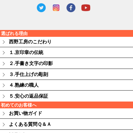
選ばれる理由
西野工房のこだわり
１.京印章の伝統
２.手書き文字の印影
３.手仕上げの彫刻
４.熟練の職人
５.安心の返品保証
初めてのお客様へ
お買い物ガイド
よくある質問Ｑ＆Ａ