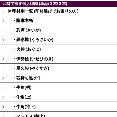
印材で探す個人印鑑 (単品/２本/３本)
▶印材別一覧 (印材選びでお困りの方)
・薩摩本柘
・彩樺 (さいか)
・黒彩樺 (くろさいか)
・火神 (あぐに)
・伊勢桧 (いせひのき)
・屋久杉 (やくすぎ)
・芯持ち黒水牛
・牛角(柄)
・牛角(上)
・牛角(特上)
・マンモス (特上)