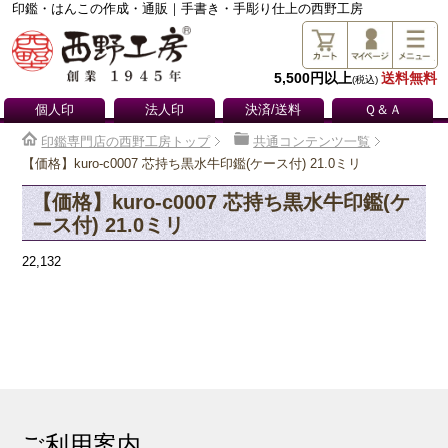
印鑑・はんこの作成・通販｜手書き・手彫り仕上の西野工房
5,500円以上
送料無料
(税込)
個人印
法人印
決済/送料
Ｑ＆Ａ
印鑑専門店の西野工房トップ
共通コンテンツ一覧
【価格】kuro-c0007 芯持ち黒水牛印鑑(ケース付) 21.0ミリ
【価格】kuro-c0007 芯持ち黒水牛印鑑(ケ
ース付) 21.0ミリ
22,132
ご利用案内