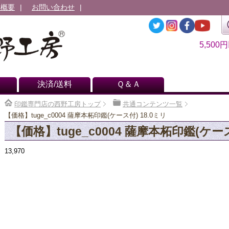
社概要
お問い合わせ
5,500
決済/送料
Ｑ＆Ａ
印鑑専門店の西野工房トップ
共通コンテンツ一覧
【価格】tuge_c0004 薩摩本柘印鑑(ケース付) 18.0ミリ
【価格】tuge_c0004 薩摩本柘印鑑(ケース
13,970