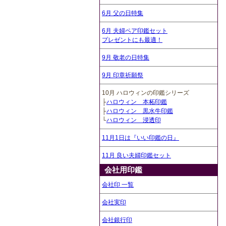
6月 父の日特集
6月 夫婦ペア印鑑セット
プレゼントにも最適！
9月 敬老の日特集
9月 印章祈願祭
10月 ハロウィンの印鑑シリーズ
├
ハロウィン 本柘印鑑
├
ハロウィン 黒水牛印鑑
└
ハロウィン 浸透印
11月1日は『いい印鑑の日』
11月 良い夫婦印鑑セット
会社用印鑑
会社印 一覧
会社実印
会社銀行印