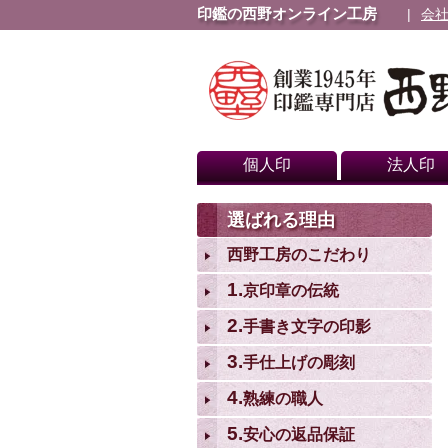
印鑑の西野オンライン工房
会
個人印
法人印
選ばれる理由
西野工房のこだわり
1.
京印章の伝統
2.
手書き文字の印影
3.
手仕上げの彫刻
4.
熟練の職人
5.
安心の返品保証