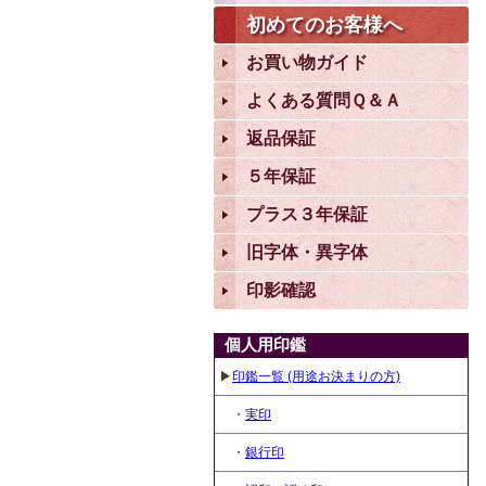
初めてのお客様へ
お買い物ガイド
よくある質問Ｑ＆Ａ
返品保証
５年保証
プラス３年保証
旧字体・異字体
印影確認
個人用印鑑
▶
印鑑一覧 (用途お決まりの方)
・
実印
・
銀行印