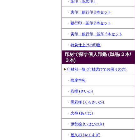
・
認印（認め印）
・
実印・銀行印 2本セット
・
銀行印・認印 2本セット
・
実印・銀行印・認印 3本セット
・
特急仕上げの印鑑
印材で探す個人印鑑 (単品/２本/
３本)
▶
印材別一覧 (印材選びでお困りの方)
・
薩摩本柘
・
彩樺 (さいか)
・
黒彩樺 (くろさいか)
・
火神 (あぐに)
・
伊勢桧 (いせひのき)
・
屋久杉 (やくすぎ)