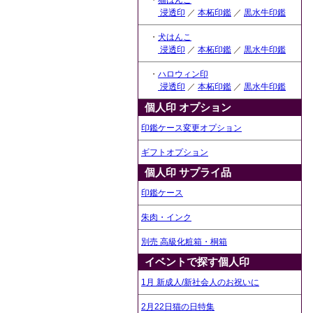
・
猫はんこ
浸透印
／
本柘印鑑
／
黒水牛印鑑
・
犬はんこ
浸透印
／
本柘印鑑
／
黒水牛印鑑
・
ハロウィン印
浸透印
／
本柘印鑑
／
黒水牛印鑑
個人印 オプション
印鑑ケース変更オプション
ギフトオプション
個人印 サプライ品
印鑑ケース
朱肉・インク
別売 高級化粧箱・桐箱
イベントで探す個人印
1月 新成人/新社会人のお祝いに
2月22日猫の日特集