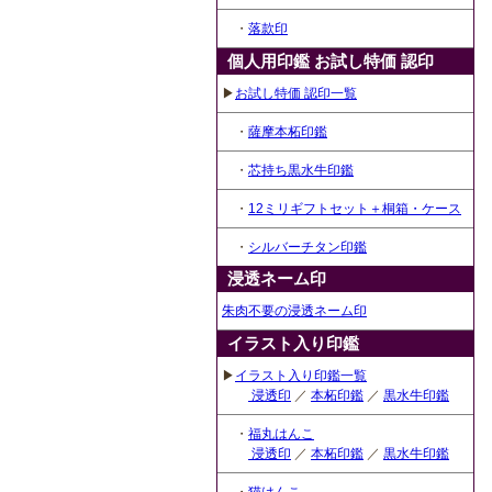
・
落款印
個人用印鑑 お試し特価 認印
▶
お試し特価 認印一覧
・
薩摩本柘印鑑
・
芯持ち黒水牛印鑑
・
12ミリギフトセット＋桐箱・ケース
・
シルバーチタン印鑑
浸透ネーム印
朱肉不要の浸透ネーム印
イラスト入り印鑑
▶
イラスト入り印鑑一覧
浸透印
／
本柘印鑑
／
黒水牛印鑑
・
福丸はんこ
浸透印
／
本柘印鑑
／
黒水牛印鑑