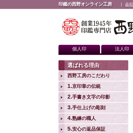
印鑑の西野オンライン工房
会
個人印
法人印
選ばれる理由
西野工房のこだわり
1.
京印章の伝統
2.
手書き文字の印影
3.
手仕上げの彫刻
4.
熟練の職人
5.
安心の返品保証