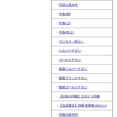
・
芯持ち黒水牛
・
牛角(柄)
・
牛角(上)
・
牛角(特上)
・
マンモス（特上）
・
シルバーチタン
・
ゴールドチタン
・
鏡面シルバーチタン
・
鏡面ブラックチタン
・
鏡面ゴールドチタン
・
【社長の印鑑】21.0ミリ印鑑
・
【当店限定】沖縄 世果報 (ゆがふ)
・
竹根の朱竹印