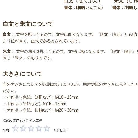
白文
（はくぶん）
朱文
（し
書体：印篆(いんてん)
書体：小篆(し
白文と朱文について
白文：
文字を彫ったもので、文字は白くなります。『陰文・陰刻』とも呼
より位が高く、正式であるとされています。
朱文：
文字の周りを彫ったもので、文字は朱になります。『陽文・陽刻』
同じ『朱文』の彫り方です。
大きさについて
印の大きさについての規則はありませんが、用途や紙の大きさに見合った
ださい。
・小作品（色紙、短冊など）約10～15mm
・中作品（半紙など）約15～18mm
・大作品（全紙、掛軸など）約20～30mm
印鑑の西野オンライン工房
平均:
0 レビュー