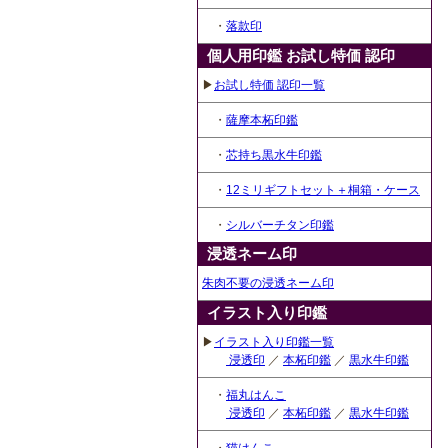
・
落款印
個人用印鑑 お試し特価 認印
▶
お試し特価 認印一覧
・
薩摩本柘印鑑
・
芯持ち黒水牛印鑑
・
12ミリギフトセット＋桐箱・ケース
・
シルバーチタン印鑑
浸透ネーム印
朱肉不要の浸透ネーム印
イラスト入り印鑑
▶
イラスト入り印鑑一覧
浸透印
／
本柘印鑑
／
黒水牛印鑑
・
福丸はんこ
浸透印
／
本柘印鑑
／
黒水牛印鑑