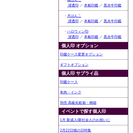
・
猫はんこ
浸透印
／
本柘印鑑
／
黒水牛印鑑
・
犬はんこ
浸透印
／
本柘印鑑
／
黒水牛印鑑
・
ハロウィン印
浸透印
／
本柘印鑑
／
黒水牛印鑑
個人印 オプション
印鑑ケース変更オプション
ギフトオプション
個人印 サプライ品
印鑑ケース
朱肉・インク
別売 高級化粧箱・桐箱
イベントで探す個人印
1月 新成人/新社会人のお祝いに
2月22日猫の日特集