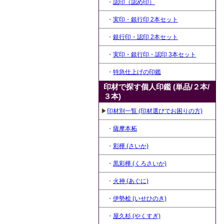
・
認印（認め印）
・
実印・銀行印 2本セット
・
銀行印・認印 2本セット
・
実印・銀行印・認印 3本セット
・
特急仕上げの印鑑
印材で探す個人印鑑 (単品/２本/
３本)
▶
印材別一覧 (印材選びでお困りの方)
・
薩摩本柘
・
彩樺 (さいか)
・
黒彩樺 (くろさいか)
・
火神 (あぐに)
・
伊勢桧 (いせひのき)
・
屋久杉 (やくすぎ)