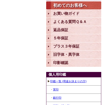
初めてのお客様へ
お買い物ガイド
よくある質問Ｑ＆Ａ
返品保証
５年保証
プラス３年保証
旧字体・異字体
印影確認
個人用印鑑
▶
印鑑一覧 (用途お決まりの方)
・
実印
・
銀行印