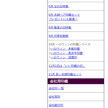
6月 父の日特集
6月 夫婦ペア印鑑セット
プレゼントにも最適！
9月 敬老の日特集
9月 印章祈願祭
10月 ハロウィンの印鑑シリーズ
├
ハロウィン 本柘印鑑
├
ハロウィン 黒水牛印鑑
└
ハロウィン 浸透印
11月1日は『いい印鑑の日』
11月 良い夫婦印鑑セット
会社用印鑑
会社印 一覧
会社実印
会社銀行印