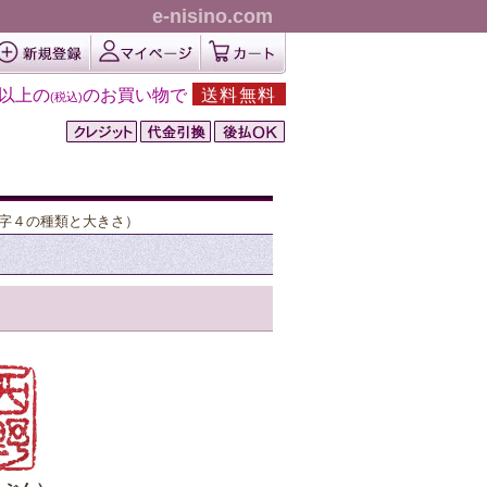
e-nisino.com
円以上の
のお買い物で
送料無料
(税込)
字４の種類と大きさ）