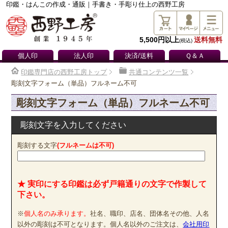
印鑑・はんこの作成・通販｜手書き・手彫り仕上の西野工房
5,500円以上
送料無料
(税込)
個人印
法人印
決済/送料
Ｑ＆Ａ
印鑑専門店の西野工房トップ
共通コンテンツ一覧
彫刻文字フォーム（単品）フルネーム不可
彫刻文字フォーム（単品）フルネーム不可
彫刻文字を入力してください
彫刻する文字
(フルネームは不可)
★ 実印にする印鑑は必ず戸籍通りの文字で作製して
下さい。
※
個人名のみ承ります。
社名、職印、店名、団体名その他、人名
以外の彫刻は不可となります。個人名以外のご注文は、
会社用印