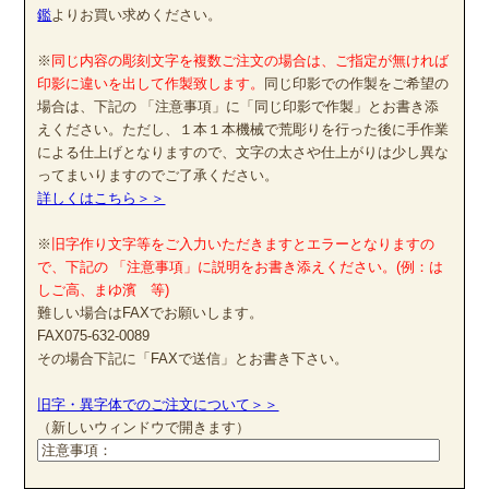
鑑
よりお買い求めください。
※
同じ内容の彫刻文字を複数ご注文の場合は、ご指定が無ければ
印影に違いを出して作製致します。
同じ印影での作製をご希望の
場合は、下記の 「注意事項」に「同じ印影で作製」とお書き添
えください。ただし、１本１本機械で荒彫りを行った後に手作業
による仕上げとなりますので、文字の太さや仕上がりは少し異な
ってまいりますのでご了承ください。
詳しくはこちら＞＞
※
旧字作り文字等をご入力いただきますとエラーとなりますの
で、下記の 「注意事項」に説明をお書き添えください。(例：は
しご高、まゆ濱 等)
難しい場合はFAXでお願いします。
FAX075-632-0089
その場合下記に「FAXで送信」とお書き下さい。
旧字・異字体でのご注文について＞＞
（新しいウィンドウで開きます）