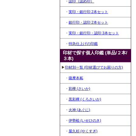
・
認印（認め印）
・
実印・銀行印 2本セット
・
銀行印・認印 2本セット
・
実印・銀行印・認印 3本セット
・
特急仕上げの印鑑
印材で探す個人印鑑 (単品/２本/
３本)
▶
印材別一覧 (印材選びでお困りの方)
・
薩摩本柘
・
彩樺 (さいか)
・
黒彩樺 (くろさいか)
・
火神 (あぐに)
・
伊勢桧 (いせひのき)
・
屋久杉 (やくすぎ)