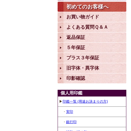
初めてのお客様へ
お買い物ガイド
よくある質問Ｑ＆Ａ
返品保証
５年保証
プラス３年保証
旧字体・異字体
印影確認
個人用印鑑
▶
印鑑一覧 (用途お決まりの方)
・
実印
・
銀行印