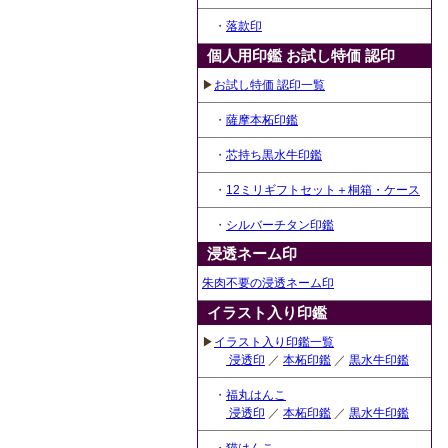
・
落款印
個人用印鑑 お試し特価 認印
▶
お試し特価 認印一覧
・
薩摩本柘印鑑
・
芯持ち黒水牛印鑑
・
12ミリギフトセット＋桐箱・ケース
・
シルバーチタン印鑑
浸透ネーム印
朱肉不要の浸透ネーム印
イラスト入り印鑑
▶
イラスト入り印鑑一覧
浸透印
／
本柘印鑑
／
黒水牛印鑑
・
福丸はんこ
浸透印
／
本柘印鑑
／
黒水牛印鑑