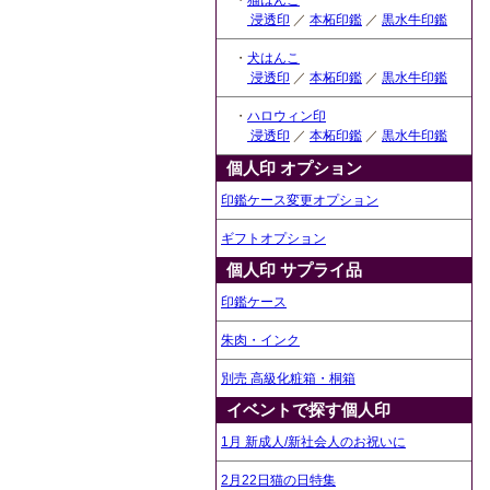
・
猫はんこ
浸透印
／
本柘印鑑
／
黒水牛印鑑
・
犬はんこ
浸透印
／
本柘印鑑
／
黒水牛印鑑
・
ハロウィン印
浸透印
／
本柘印鑑
／
黒水牛印鑑
個人印 オプション
印鑑ケース変更オプション
ギフトオプション
個人印 サプライ品
印鑑ケース
朱肉・インク
別売 高級化粧箱・桐箱
イベントで探す個人印
1月 新成人/新社会人のお祝いに
2月22日猫の日特集