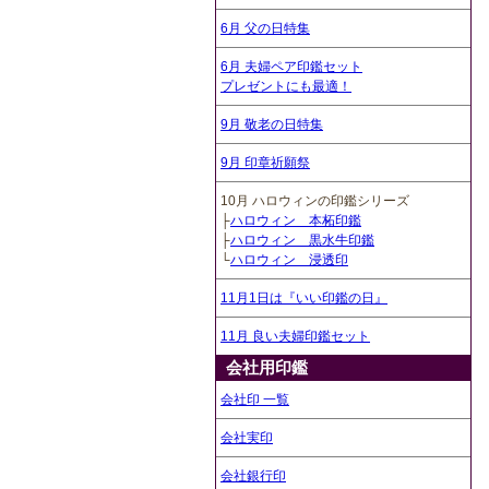
6月 父の日特集
6月 夫婦ペア印鑑セット
プレゼントにも最適！
9月 敬老の日特集
9月 印章祈願祭
10月 ハロウィンの印鑑シリーズ
├
ハロウィン 本柘印鑑
├
ハロウィン 黒水牛印鑑
└
ハロウィン 浸透印
11月1日は『いい印鑑の日』
11月 良い夫婦印鑑セット
会社用印鑑
会社印 一覧
会社実印
会社銀行印