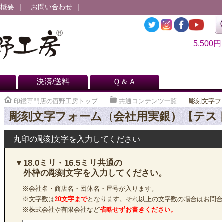
社概要
お問い合わせ
5,500
決済/送料
Ｑ＆Ａ
印鑑専門店の西野工房トップ
共通コンテンツ一覧
彫刻文字フ
彫刻文字フォーム（会社用実銀）【テス
丸印の彫刻文字を入力してください
▼18.0ミリ・16.5ミリ共通の
外枠の彫刻文字を入力してください。
※会社名・商店名・団体名・屋号が入ります。
※文字数は
20文字まで
となります。それ以上の文字数の場合はお問
※株式会社や有限会社など
省略せずお書きください。