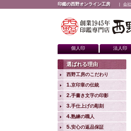
印鑑の西野オンライン工房
会
個人印
法人印
選ばれる理由
西野工房のこだわり
1.
京印章の伝統
2.
手書き文字の印影
3.
手仕上げの彫刻
4.
熟練の職人
5.
安心の返品保証