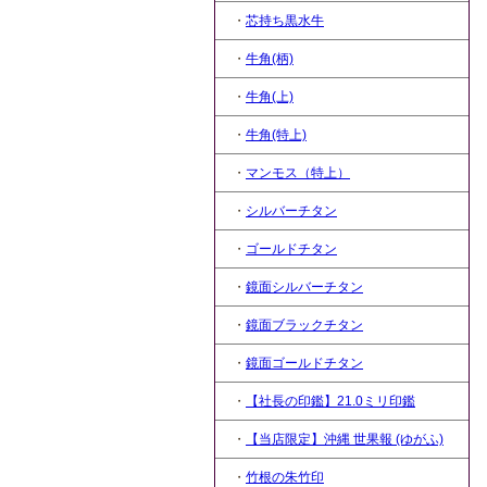
・
芯持ち黒水牛
・
牛角(柄)
・
牛角(上)
・
牛角(特上)
・
マンモス（特上）
・
シルバーチタン
・
ゴールドチタン
・
鏡面シルバーチタン
・
鏡面ブラックチタン
・
鏡面ゴールドチタン
・
【社長の印鑑】21.0ミリ印鑑
・
【当店限定】沖縄 世果報 (ゆがふ)
・
竹根の朱竹印