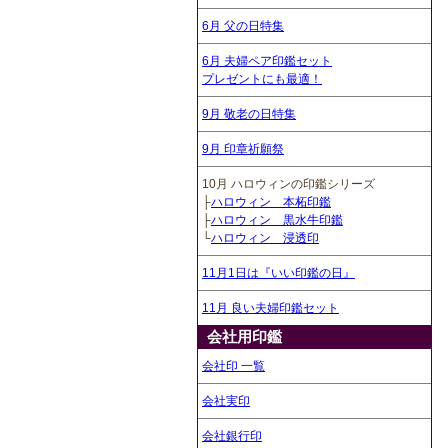
6月 父の日特集
6月 夫婦ペア印鑑セット
プレゼントにも最適！
9月 敬老の日特集
9月 印章祈願祭
10月 ハロウィンの印鑑シリーズ
├
ハロウィン 本柘印鑑
├
ハロウィン 黒水牛印鑑
└
ハロウィン 浸透印
11月1日は『いい印鑑の日』
11月 良い夫婦印鑑セット
会社用印鑑
会社印 一覧
会社実印
会社銀行印