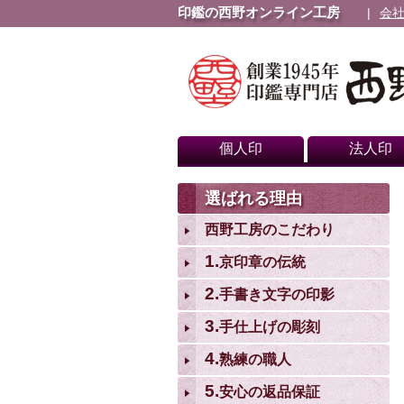
印鑑の西野オンライン工房
会
個人印
法人印
選ばれる理由
西野工房のこだわり
1.
京印章の伝統
2.
手書き文字の印影
3.
手仕上げの彫刻
4.
熟練の職人
5.
安心の返品保証