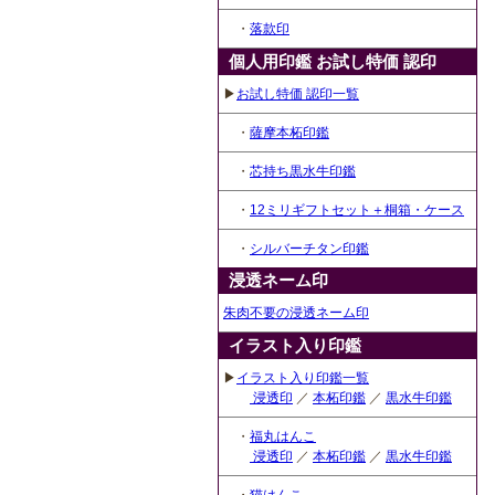
・
落款印
個人用印鑑 お試し特価 認印
▶
お試し特価 認印一覧
・
薩摩本柘印鑑
・
芯持ち黒水牛印鑑
・
12ミリギフトセット＋桐箱・ケース
・
シルバーチタン印鑑
浸透ネーム印
朱肉不要の浸透ネーム印
イラスト入り印鑑
▶
イラスト入り印鑑一覧
浸透印
／
本柘印鑑
／
黒水牛印鑑
・
福丸はんこ
浸透印
／
本柘印鑑
／
黒水牛印鑑