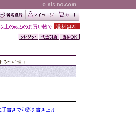
e-nisino.com
円以上の
のお買い物で
送料無料
(税込)
れる5つの理由
に手書きで印影を書き上げ