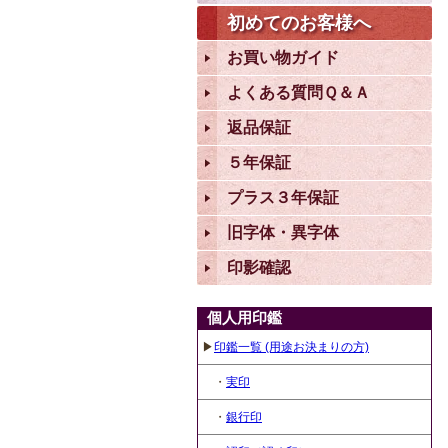
初めてのお客様へ
お買い物ガイド
よくある質問Ｑ＆Ａ
返品保証
５年保証
プラス３年保証
旧字体・異字体
印影確認
個人用印鑑
▶
印鑑一覧 (用途お決まりの方)
・
実印
・
銀行印