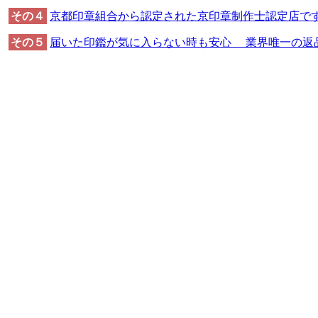
その４
京都印章組合から認定された京印章制作士認定店で
その５
届いた印鑑が気に入らない時も安心 業界唯一の返