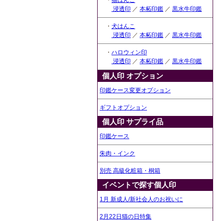
・
猫はんこ
浸透印
／
本柘印鑑
／
黒水牛印鑑
・
犬はんこ
浸透印
／
本柘印鑑
／
黒水牛印鑑
・
ハロウィン印
浸透印
／
本柘印鑑
／
黒水牛印鑑
個人印 オプション
印鑑ケース変更オプション
ギフトオプション
個人印 サプライ品
印鑑ケース
朱肉・インク
別売 高級化粧箱・桐箱
イベントで探す個人印
1月 新成人/新社会人のお祝いに
2月22日猫の日特集