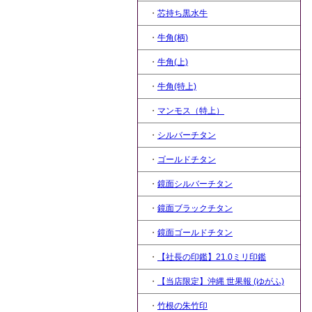
・
芯持ち黒水牛
・
牛角(柄)
・
牛角(上)
・
牛角(特上)
・
マンモス（特上）
・
シルバーチタン
・
ゴールドチタン
・
鏡面シルバーチタン
・
鏡面ブラックチタン
・
鏡面ゴールドチタン
・
【社長の印鑑】21.0ミリ印鑑
・
【当店限定】沖縄 世果報 (ゆがふ)
・
竹根の朱竹印