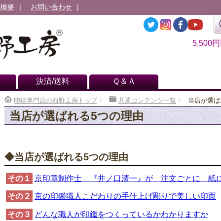
社概要
お問い合わせ
5,500
決済/送料
Ｑ＆Ａ
印鑑専門店の西野工房トップ
共通コンテンツ一覧
当店が選ば
当店が選ばれる5つの理由
◆当店が選ばれる5つの理由
その１
京印章制作士 『井ノ口清一』が 注文ごとに 紙
その２
京の印鑑職人こだわりの手仕上げ彫りで美しい印面
その３
どんな職人が印鑑をつくっているかわかりますか