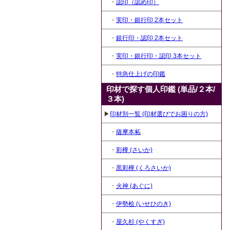
・
認印（認め印）
・
実印・銀行印 2本セット
・
銀行印・認印 2本セット
・
実印・銀行印・認印 3本セット
・
特急仕上げの印鑑
印材で探す個人印鑑 (単品/２本/
３本)
▶
印材別一覧 (印材選びでお困りの方)
・
薩摩本柘
・
彩樺 (さいか)
・
黒彩樺 (くろさいか)
・
火神 (あぐに)
・
伊勢桧 (いせひのき)
・
屋久杉 (やくすぎ)