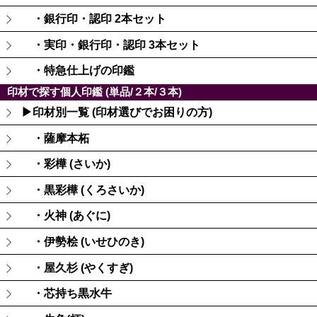
・銀行印・認印 2本セット
・実印・銀行印・認印 3本セット
・特急仕上げの印鑑
印材で探す個人印鑑 (単品/２本/３本)
▶印材別一覧 (印材選びでお困りの方)
・薩摩本柘
・彩樺 (さいか)
・黒彩樺 (くろさいか)
・火神 (あぐに)
・伊勢桧 (いせひのき)
・屋久杉 (やくすぎ)
・芯持ち黒水牛