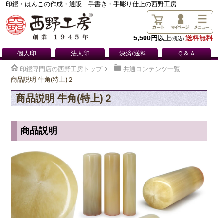
印鑑・はんこの作成・通販｜手書き・手彫り仕上の西野工房
5,500円以上
送料無料
(税込)
個人印
法人印
決済/送料
Ｑ＆Ａ
印鑑専門店の西野工房トップ
共通コンテンツ一覧
商品説明 牛角(特上)２
商品説明 牛角(特上)２
商品説明