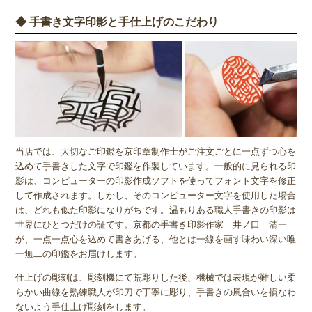
◆ 手書き文字印影と手仕上げのこだわり
当店では、大切なご印鑑を京印章制作士がご注文ごとに一点ずつ心を
込めて手書きした文字で印鑑を作製しています。一般的に見られる印
影は、コンピューターの印影作成ソフトを使ってフォント文字を修正
して作成されます。しかし、そのコンピューター文字を使用した場合
は、どれも似た印影になりがちです。温もりある職人手書きの印影は
世界にひとつだけの証です。京都の手書き印影作家 井ノ口 清一
が、一点一点心を込めて書きあげる、他とは一線を画す味わい深い唯
一無二の印鑑をお届けします。
仕上げの彫刻は、彫刻機にて荒彫りした後、機械では表現が難しい柔
らかい曲線を熟練職人が印刀で丁寧に彫り、手書きの風合いを損なわ
ないよう手仕上げ彫刻をします。