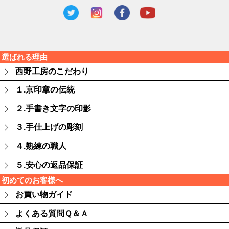
選ばれる理由
西野工房のこだわり
１.京印章の伝統
２.手書き文字の印影
３.手仕上げの彫刻
４.熟練の職人
５.安心の返品保証
初めてのお客様へ
お買い物ガイド
よくある質問Ｑ＆Ａ