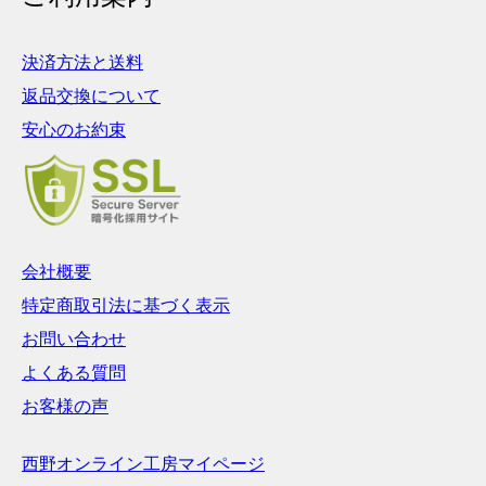
し、チタンはどんな人でも持つことができる人体にやさしい金属で
す。チタンはインプラント治療や金属アレルギー用のアクセサリー類
にも使われている素材で、誰でも安心して使うことができます。
決済方法と送料
返品交換について
◆ 耐熱・強度でも安心なチタン
安心のお約束
チタンは融点が1668℃と高いため、耐熱性にも非常に優れていま
す。火災における炎の温度はチタンの融点を超えることはないため、
印鑑が溶けたり変形したりすることはありません。 一生物の印鑑と
して選ぶには非常に向いているといえます。
チタンは強度という意味でもかなり丈夫です。ふとした瞬間に印鑑の
会社概要
側面に細かな傷がついてしまうことはありますが、 落としたりぶつ
特定商取引法に基づく表示
けたりしたくらいであれば印影が歪んでしまうような大きな傷になる
ことはありません。 変形が起こりにくく傷もつきにくいとあれば、
お問い合わせ
やはりチタンは大切な印鑑に向いていますね。
よくある質問
お客様の声
◆ チタンはお手入れも簡単
朱肉汚れはもちろん炎の煤や泥汚れが印鑑についてしまったとして
西野オンライン工房マイページ
も、指や歯ブラシで水洗いすれば簡単に汚れを落とすことができま