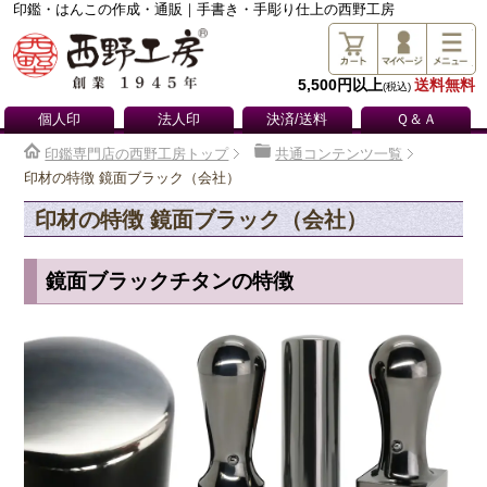
印鑑・はんこの作成・通販｜手書き・手彫り仕上の西野工房
5,500円以上
送料無料
(税込)
個人印
法人印
決済/送料
Ｑ＆Ａ
印鑑専門店の西野工房トップ
共通コンテンツ一覧
印材の特徴 鏡面ブラック（会社）
印材の特徴 鏡面ブラック（会社）
鏡面ブラックチタンの特徴