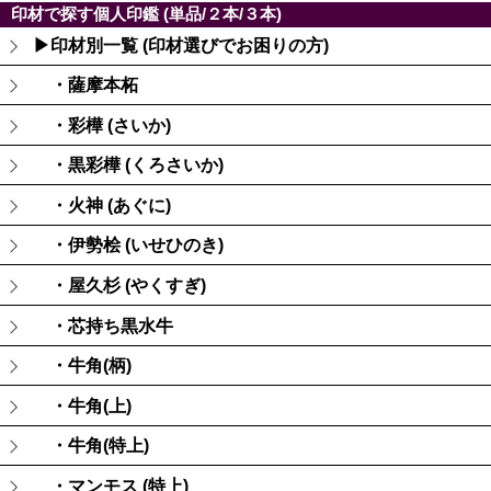
印材で探す個人印鑑 (単品/２本/３本)
▶印材別一覧 (印材選びでお困りの方)
・薩摩本柘
・彩樺 (さいか)
・黒彩樺 (くろさいか)
・火神 (あぐに)
・伊勢桧 (いせひのき)
・屋久杉 (やくすぎ)
・芯持ち黒水牛
・牛角(柄)
・牛角(上)
・牛角(特上)
・マンモス (特上)