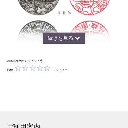
印鑑の西野オンライン工房
平均:
0 レビュー
朱肉が均等に付く為、鮮明に印影がでます。摩耗にも強く、印章とし
ての一番大事な捺印の性能は、 象牙を上回るほどきれいな捺印が出
来ます。他の印材と比べて重さがあるため、軽い力で捺印が出来ま
す。
◆ チタンは金属アレルギーの方でも安心
印鑑はどうしても素肌で直接触れる機会が多いため、金属アレルギー
をもっている人にとっては金属製の印鑑は抵抗がありますよね。しか
ご利用案内