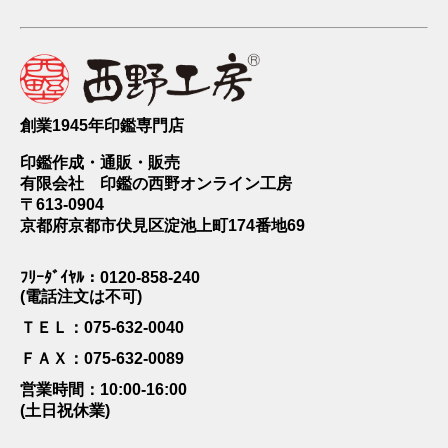
す。 通常、印鑑は決して水洗いしてはならないといわれますが、そ
れは柘や水牛などの印鑑は水で洗うと乾燥する際にひび割れてしまう
からです。 チタンの印鑑であればその心配もないため、印鑑として
長く使う上では大きなメリットです。 さらにチタンは海水でも錆び
ることがなく、水害にあった場合でも紛失さえしなければずっと使い
続けることができます。
創業1945年印鑑専門店
印鑑作成・通販・販売
◆ チタンの印鑑の保管方法
有限会社 印鑑の西野オンライン工房
〒613-0904
チタンの印鑑は傷がつきにくく錆びないという性質を持っているた
京都府京都市伏見区淀池上町174番地69
め、手入れも保管も手間がかかりません。 ほかの印鑑が水洗い禁止
であるのに対し、チタンの印鑑だけは水洗いしても何の問題もありま
ﾌﾘｰﾀﾞｲﾔﾙ：0120-858-240
せん。 印鑑が朱肉で汚れたら、その都度指や柔らかい歯ブラシで水
(電話注文は不可)
洗いしましょう。簡単に汚れを落とすことができます。 保管方法
も、きれいに汚れを落として専用の印鑑ケースに入れておけば問題あ
ＴＥＬ：075-632-0040
りません。
ＦＡＸ：075-632-0089
営業時間：10:00-16:00
(土日祝休業)