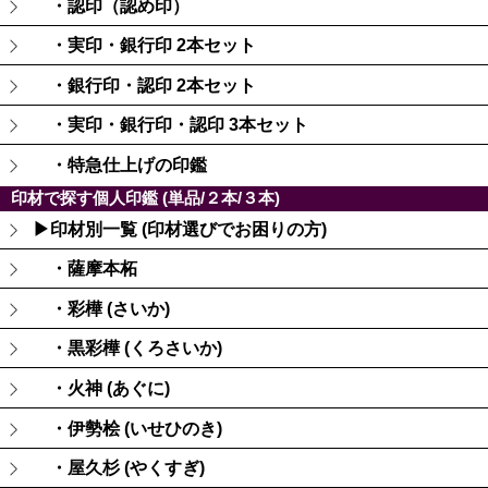
・認印（認め印）
・実印・銀行印 2本セット
・銀行印・認印 2本セット
・実印・銀行印・認印 3本セット
・特急仕上げの印鑑
印材で探す個人印鑑 (単品/２本/３本)
▶印材別一覧 (印材選びでお困りの方)
・薩摩本柘
・彩樺 (さいか)
・黒彩樺 (くろさいか)
・火神 (あぐに)
・伊勢桧 (いせひのき)
・屋久杉 (やくすぎ)