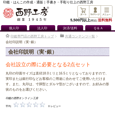
印鑑・はんこの作成・通販｜手書き・手彫り仕上の西野工房
5,500円以上
送料無料
(税込)
個人印
法人印
決済/送料
Ｑ＆Ａ
印鑑専門店の西野工房トップ
共通コンテンツ一覧
会社印説明（実･銀）
会社印説明（実･銀）
会社設立の際に必要となる2点セット
丸印の印面サイズは直径18.0ミリと16.5ミリとなっておりますので、
実印または銀行印などお客様のご用途に合わせてご使用いただけま
す。また、丸印は、寸胴型とダルマ型がございますので、お好みの形
状のものをお選びください。
印鑑の西野オンライン工房
平均:
0 レビュー