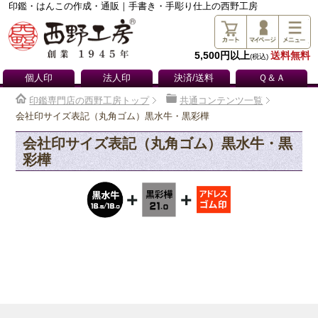
印鑑・はんこの作成・通販｜手書き・手彫り仕上の西野工房
5,500円以上
送料無料
(税込)
個人印
法人印
決済/送料
Ｑ＆Ａ
印鑑専門店の西野工房トップ
共通コンテンツ一覧
会社印サイズ表記（丸角ゴム）黒水牛・黒彩樺
会社印サイズ表記（丸角ゴム）黒水牛・黒
彩樺