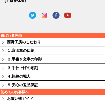
(土日祝休業)
選ばれる理由
西野工房のこだわり
１.京印章の伝統
２.手書き文字の印影
３.手仕上げの彫刻
４.熟練の職人
５.安心の返品保証
初めてのお客様へ
お買い物ガイド