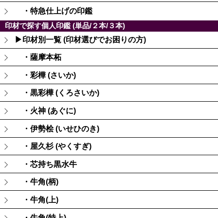
・特急仕上げの印鑑
印材で探す個人印鑑 (単品/２本/３本)
▶印材別一覧 (印材選びでお困りの方)
・薩摩本柘
・彩樺 (さいか)
・黒彩樺 (くろさいか)
・火神 (あぐに)
・伊勢桧 (いせひのき)
・屋久杉 (やくすぎ)
・芯持ち黒水牛
・牛角(柄)
・牛角(上)
・牛角(特上)