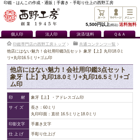
印鑑・はんこの作成・通販｜手書き・手彫り仕上の西野工房
5,500円以上
送料無料
(税込)
個人印
法人印
決済/送料
Ｑ＆Ａ
印鑑専門店の西野工房トップ
共通コンテンツ一覧
他店にはない魅力！会社用印鑑3点セット 象牙【上】丸印18.0ミ
リ+丸印16.5ミリ+ゴム印
他店にはない魅力！会社用印鑑3点セット
象牙【上】丸印18.0ミリ+丸印16.5ミリ+ゴ
ム印
印 材
象牙【上】・アドレスゴム印
サ イ ズ
長さ：60ミリ
丸印印面：直径 16.5ミリと18.0ミリ
印影文字
手書き文字
仕 上 げ
手彫り仕上げ