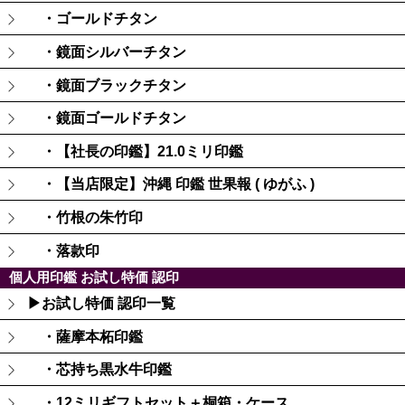
・ゴールドチタン
・鏡面シルバーチタン
・鏡面ブラックチタン
・鏡面ゴールドチタン
・【社長の印鑑】21.0ミリ印鑑
・【当店限定】沖縄 印鑑 世果報 ( ゆがふ )
・竹根の朱竹印
・落款印
個人用印鑑 お試し特価 認印
▶お試し特価 認印一覧
・薩摩本柘印鑑
・芯持ち黒水牛印鑑
・12ミリギフトセット＋桐箱・ケース