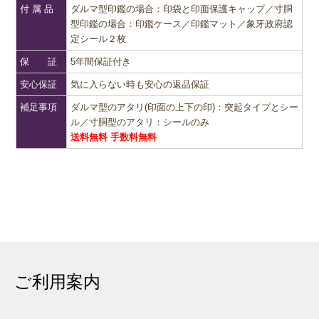
付 属 品
ダルマ型印鑑の場合：印袋と印面保護キャップ／寸胴
型印鑑の場合：印鑑ケース／印鑑マット／象牙政府認
定シール２枚
保 証
5年間保証付き
安心保証
気に入らない時も安心の返品保証
補足事項
ダルマ型のアタリ(印面の上下の印)：突起タイプとシー
ル／寸胴型のアタリ：シールのみ
送料無料 手数料無料
ご利用案内