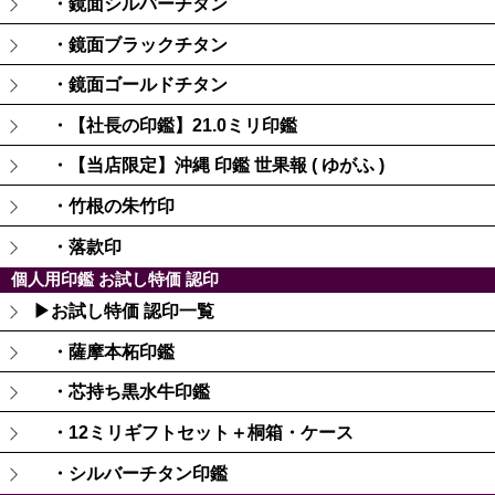
・鏡面シルバーチタン
・鏡面ブラックチタン
・鏡面ゴールドチタン
・【社長の印鑑】21.0ミリ印鑑
・【当店限定】沖縄 印鑑 世果報 ( ゆがふ )
・竹根の朱竹印
・落款印
個人用印鑑 お試し特価 認印
▶お試し特価 認印一覧
・薩摩本柘印鑑
・芯持ち黒水牛印鑑
・12ミリギフトセット＋桐箱・ケース
・シルバーチタン印鑑