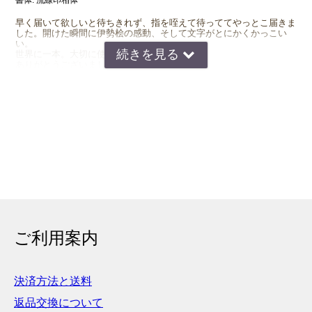
書体:
流線印相体
早く届いて欲しいと待ちきれず、指を咥えて待っててやっとこ届きま
した。開けた瞬間に伊勢桧の感動、そして文字がとにかくかっこい
い。
世界に一本。大切に使います。
ありがとうございました。
2026年02月05日
ニックネーム：
しーにゃん
注文番号：0107121711
商品名：伊勢桧印鑑 18.0＋16.5＋12.0ミリ
書体:
流線印相体
息子への個人事業お祝いです。
材質選びに迷いましたが、西野印章様のご助言と息子がよく伊勢神宮
へお参りをしている御縁で、神に愛された縁起の良い伊勢桧を選びま
した。
ご利用案内
ケースを開けた瞬間に息子はあまりに美しい字体の印章と材質に目を
輝かせていました。
字体もやはり手書きの重みを感じます。
コンピューター文字で作られる印鑑がどうしても受け入れられなく
決済方法と送料
て、西野印章さんを選んで良かったと思いました。
返品交換について
2025年09月21日