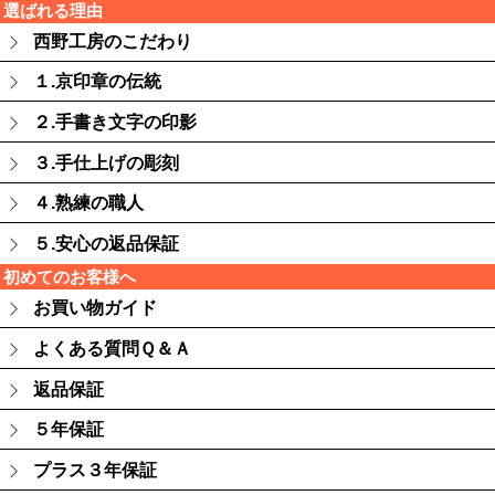
選ばれる理由
西野工房のこだわり
１.京印章の伝統
２.手書き文字の印影
３.手仕上げの彫刻
４.熟練の職人
５.安心の返品保証
初めてのお客様へ
お買い物ガイド
よくある質問Ｑ＆Ａ
返品保証
５年保証
プラス３年保証