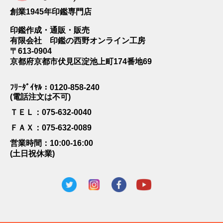
2025年02月06日
創業1945年印鑑専門店
ニックネーム：
Y-T
印鑑作成・通販・販売
注文番号：0116235621
有限会社 印鑑の西野オンライン工房
商品名：伊勢桧印鑑 16.5ミリ
〒613-0904
京都府京都市伏見区淀池上町174番地69
書体:
流線印相体
ﾌﾘｰﾀﾞｲﾔﾙ：0120-858-240
人生初の実印を作成して頂きました
(電話注文は不可)
出来栄えは勿論ですが、伊勢桧の質感も好みで大変良いものでした
次の機会も是非、お願いしたいと思っています
ＴＥＬ：075-632-0040
ＦＡＸ：075-632-0089
その他のご感想レビュー
営業時間：10:00-16:00
(土日祝休業)