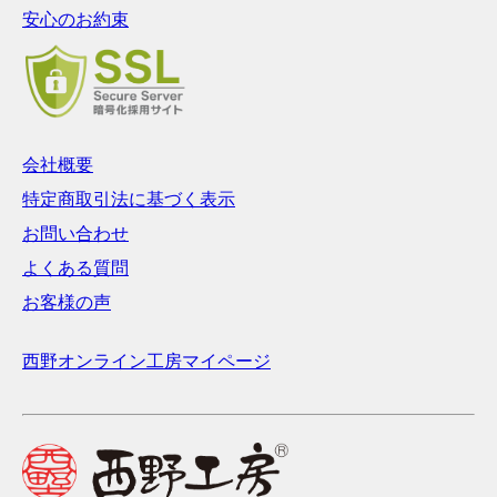
ニックネーム：
Sy
安心のお約束
注文番号：0817233205
商品名：伊勢桧印鑑 15.0ミリ
書体:
篆書体
会社概要
私の名前は、姓と名のバランスが難しいかな…と心配したのですが、
職人さんにもご助言いただき素敵な印に仕上げていただきました。ま
特定商取引法に基づく表示
た、縁起のよい伊勢桧の材で篆刻いただけたことも嬉しかったです。
まさに1点ものの印を手にすることができ、たいへん満足しておりま
お問い合わせ
す。ありがとうございました。
よくある質問
2025年03月06日
ニックネーム：
えいだ
お客様の声
注文番号：0208221959
商品名：伊勢桧印鑑 15.0ミリ
西野オンライン工房マイページ
書体:
流線印相体
プレゼント用として購入しました。
仕上がりがとてもカッコよく満足です。
ありがとうございました。