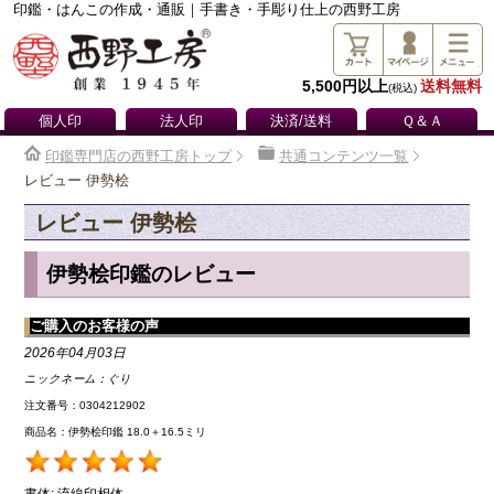
印鑑・はんこの作成・通販｜手書き・手彫り仕上の西野工房
5,500円以上
送料無料
(税込)
個人印
法人印
決済/送料
Ｑ＆Ａ
印鑑専門店の西野工房トップ
共通コンテンツ一覧
レビュー 伊勢桧
レビュー 伊勢桧
伊勢桧印鑑のレビュー
ご購入のお客様の声
2026年04月03日
ニックネーム：
ぐり
注文番号：0304212902
商品名：伊勢桧印鑑 18.0＋16.5ミリ