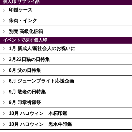
個人印 サプライ品
印鑑ケース
朱肉・インク
別売 高級化粧箱
イベントで探す個人印
1月 新成人/新社会人のお祝いに
2月22日猫の日特集
6月 父の日特集
6月 ジューンブライト応援企画
9月 敬老の日特集
9月 印章祈願祭
10月 ハロウィン 本柘印鑑
10月 ハロウィン 黒水牛印鑑