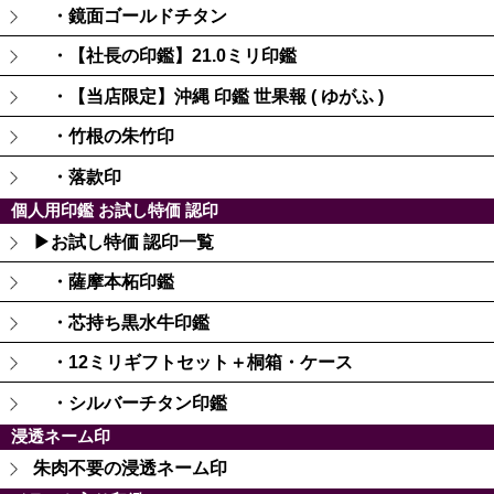
・鏡面ゴールドチタン
・【社長の印鑑】21.0ミリ印鑑
・【当店限定】沖縄 印鑑 世果報 ( ゆがふ )
・竹根の朱竹印
・落款印
個人用印鑑 お試し特価 認印
▶お試し特価 認印一覧
・薩摩本柘印鑑
・芯持ち黒水牛印鑑
・12ミリギフトセット＋桐箱・ケース
・シルバーチタン印鑑
浸透ネーム印
朱肉不要の浸透ネーム印