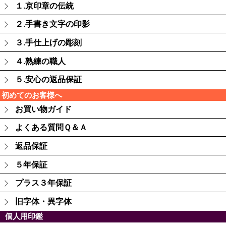
１.京印章の伝統
２.手書き文字の印影
３.手仕上げの彫刻
４.熟練の職人
５.安心の返品保証
初めてのお客様へ
お買い物ガイド
よくある質問Ｑ＆Ａ
返品保証
５年保証
プラス３年保証
旧字体・異字体
個人用印鑑