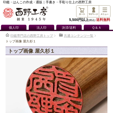
印鑑・はんこの作成・通販｜手書き・手彫り仕上の西野工房
5,500円以上
送料無料
(税込)
個人印
法人印
決済/送料
Ｑ＆Ａ
印鑑専門店の西野工房トップ
共通コンテンツ一覧
トップ画像 屋久杉１
トップ画像 屋久杉１