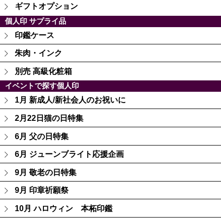
ギフトオプション
個人印 サプライ品
印鑑ケース
朱肉・インク
別売 高級化粧箱
イベントで探す個人印
1月 新成人/新社会人のお祝いに
2月22日猫の日特集
6月 父の日特集
6月 ジューンブライト応援企画
9月 敬老の日特集
9月 印章祈願祭
10月 ハロウィン 本柘印鑑