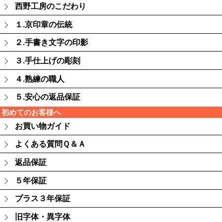
西野工房のこだわり
１.京印章の伝統
２.手書き文字の印影
３.手仕上げの彫刻
４.熟練の職人
５.安心の返品保証
初めてのお客様へ
お買い物ガイド
よくある質問Ｑ＆Ａ
返品保証
５年保証
プラス３年保証
旧字体・異字体