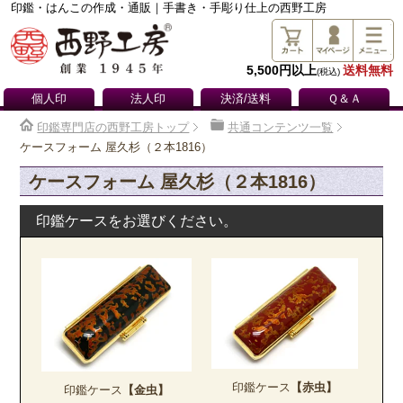
印鑑・はんこの作成・通販｜手書き・手彫り仕上の西野工房
5,500円以上
送料無料
(税込)
個人印
法人印
決済/送料
Ｑ＆Ａ
印鑑専門店の西野工房トップ
共通コンテンツ一覧
ケースフォーム 屋久杉（２本1816）
ケースフォーム 屋久杉（２本1816）
印鑑ケースをお選びください。
印鑑ケース
【赤虫】
印鑑ケース
【金虫】