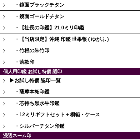
・鏡面ブラックチタン
・鏡面ゴールドチタン
・【社長の印鑑】21.0ミリ印鑑
・【当店限定】沖縄 印鑑 世果報 ( ゆがふ )
・竹根の朱竹印
・落款印
個人用印鑑 お試し特価 認印
▶お試し特価 認印一覧
・薩摩本柘印鑑
・芯持ち黒水牛印鑑
・12ミリギフトセット＋桐箱・ケース
・シルバーチタン印鑑
浸透ネーム印