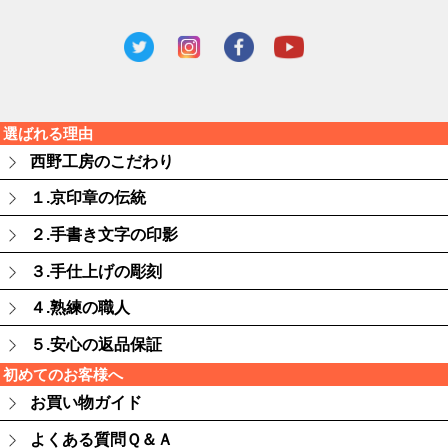
選ばれる理由
西野工房のこだわり
１.京印章の伝統
２.手書き文字の印影
３.手仕上げの彫刻
４.熟練の職人
５.安心の返品保証
初めてのお客様へ
お買い物ガイド
よくある質問Ｑ＆Ａ