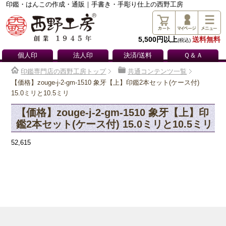
印鑑・はんこの作成・通販｜手書き・手彫り仕上の西野工房
5,500円以上
送料無料
(税込)
個人印
法人印
決済/送料
Ｑ＆Ａ
印鑑専門店の西野工房トップ
共通コンテンツ一覧
【価格】zouge-j-2-gm-1510 象牙【上】印鑑2本セット(ケース付)
15.0ミリと10.5ミリ
【価格】zouge-j-2-gm-1510 象牙【上】印
鑑2本セット(ケース付) 15.0ミリと10.5ミリ
52,615