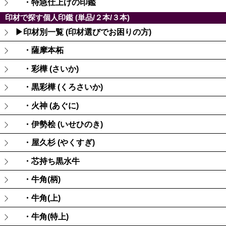
・特急仕上げの印鑑
印材で探す個人印鑑 (単品/２本/３本)
▶印材別一覧 (印材選びでお困りの方)
・薩摩本柘
・彩樺 (さいか)
・黒彩樺 (くろさいか)
・火神 (あぐに)
・伊勢桧 (いせひのき)
・屋久杉 (やくすぎ)
・芯持ち黒水牛
・牛角(柄)
・牛角(上)
・牛角(特上)