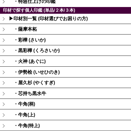
・特急仕上げの印鑑
印材で探す個人印鑑 (単品/２本/３本)
▶印材別一覧 (印材選びでお困りの方)
・薩摩本柘
・彩樺 (さいか)
・黒彩樺 (くろさいか)
・火神 (あぐに)
・伊勢桧 (いせひのき)
・屋久杉 (やくすぎ)
・芯持ち黒水牛
・牛角(柄)
・牛角(上)
・牛角(特上)