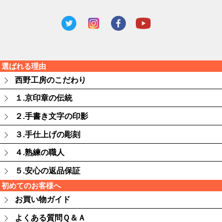
選ばれる理由
西野工房のこだわり
１.京印章の伝統
２.手書き文字の印影
３.手仕上げの彫刻
４.熟練の職人
５.安心の返品保証
初めてのお客様へ
お買い物ガイド
よくある質問Ｑ＆Ａ