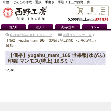
印鑑・はんこの作成・通販｜手書き・手彫り仕上の西野工房
5,500円以上
送料無料
(税込)
個人印
法人印
決済/送料
Ｑ＆Ａ
印鑑専門店の西野工房トップ
共通コンテンツ一覧
【価格】yugahu_mam_165 世果報(ゆがふ)印鑑 マンモス(特上)
16.5ミリ
【価格】yugahu_mam_165 世果報(ゆがふ)
印鑑 マンモス(特上) 16.5ミリ
62,046