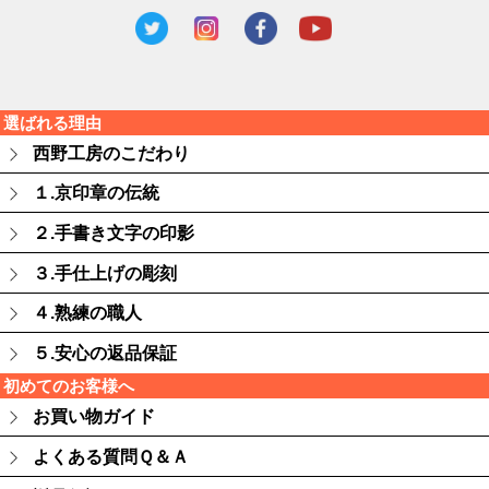
選ばれる理由
西野工房のこだわり
１.京印章の伝統
２.手書き文字の印影
３.手仕上げの彫刻
４.熟練の職人
５.安心の返品保証
初めてのお客様へ
お買い物ガイド
よくある質問Ｑ＆Ａ