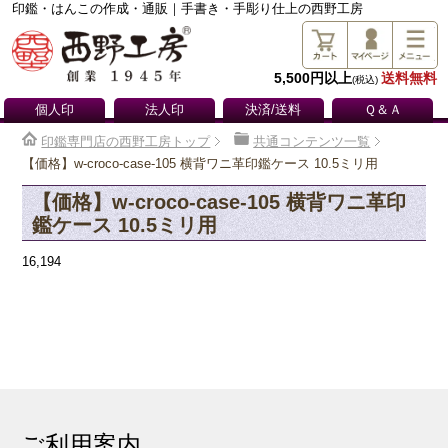
印鑑・はんこの作成・通販｜手書き・手彫り仕上の西野工房
5,500円以上
送料無料
(税込)
個人印
法人印
決済/送料
Ｑ＆Ａ
印鑑専門店の西野工房トップ
共通コンテンツ一覧
【価格】w-croco-case-105 横背ワニ革印鑑ケース 10.5ミリ用
【価格】w-croco-case-105 横背ワニ革印
鑑ケース 10.5ミリ用
16,194
ご利用案内