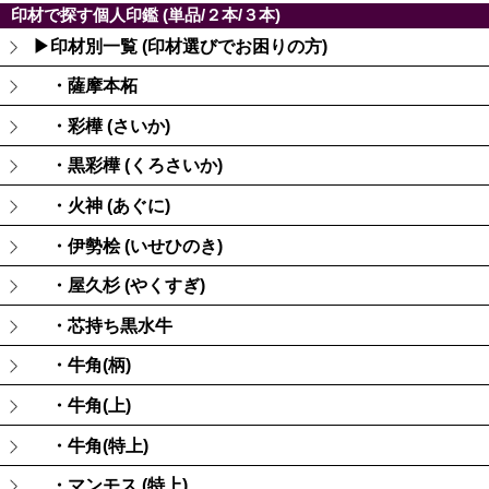
印材で探す個人印鑑 (単品/２本/３本)
▶印材別一覧 (印材選びでお困りの方)
・薩摩本柘
・彩樺 (さいか)
・黒彩樺 (くろさいか)
・火神 (あぐに)
・伊勢桧 (いせひのき)
・屋久杉 (やくすぎ)
・芯持ち黒水牛
・牛角(柄)
・牛角(上)
・牛角(特上)
・マンモス (特上)