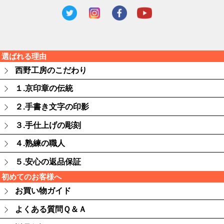
選ばれる理由
西野工房のこだわり
１.京印章の伝統
２.手書き文字の印影
３.手仕上げの彫刻
４.熟練の職人
５.安心の返品保証
初めてのお客様へ
お買い物ガイド
よくある質問Ｑ＆Ａ