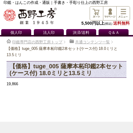
印鑑・はんこの作成・通販｜手書き・手彫り仕上の西野工房
5,500円以上
送料無料
(税込)
個人印
法人印
決済/送料
Ｑ＆Ａ
印鑑専門店の西野工房トップ
共通コンテンツ一覧
【価格】tuge_005 薩摩本柘印鑑2本セット(ケース付) 18.0ミリと
13.5ミリ
【価格】tuge_005 薩摩本柘印鑑2本セット
(ケース付) 18.0ミリと13.5ミリ
19,866