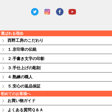
選ばれる理由
西野工房のこだわり
１.京印章の伝統
２.手書き文字の印影
３.手仕上げの彫刻
４.熟練の職人
５.安心の返品保証
初めてのお客様へ
お買い物ガイド
よくある質問Ｑ＆Ａ