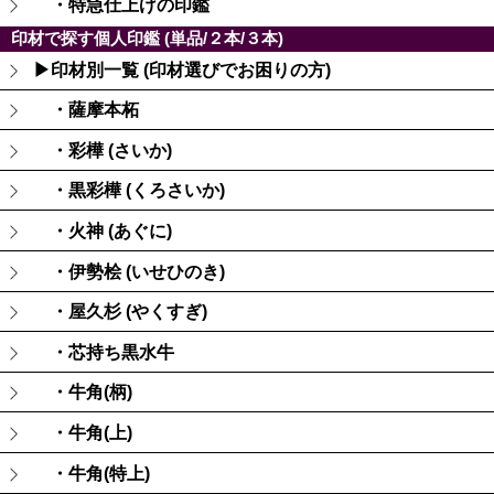
・特急仕上げの印鑑
印材で探す個人印鑑 (単品/２本/３本)
▶印材別一覧 (印材選びでお困りの方)
・薩摩本柘
・彩樺 (さいか)
・黒彩樺 (くろさいか)
・火神 (あぐに)
・伊勢桧 (いせひのき)
・屋久杉 (やくすぎ)
・芯持ち黒水牛
・牛角(柄)
・牛角(上)
・牛角(特上)