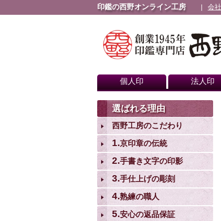
印鑑の西野オンライン工房
会
個人印
法人印
選ばれる理由
西野工房のこだわり
1.
京印章の伝統
2.
手書き文字の印影
3.
手仕上げの彫刻
4.
熟練の職人
5.
安心の返品保証