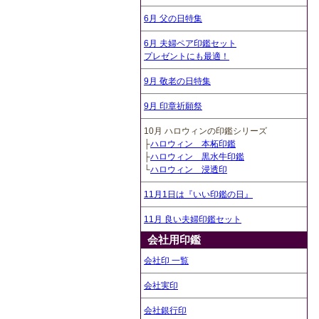
6月 父の日特集
6月 夫婦ペア印鑑セット
プレゼントにも最適！
9月 敬老の日特集
9月 印章祈願祭
10月 ハロウィンの印鑑シリーズ
├
ハロウィン 本柘印鑑
├
ハロウィン 黒水牛印鑑
└
ハロウィン 浸透印
11月1日は『いい印鑑の日』
11月 良い夫婦印鑑セット
会社用印鑑
会社印 一覧
会社実印
会社銀行印