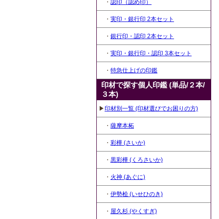
・
認印（認め印）
・
実印・銀行印 2本セット
・
銀行印・認印 2本セット
・
実印・銀行印・認印 3本セット
・
特急仕上げの印鑑
印材で探す個人印鑑 (単品/２本/
３本)
▶
印材別一覧 (印材選びでお困りの方)
・
薩摩本柘
・
彩樺 (さいか)
・
黒彩樺 (くろさいか)
・
火神 (あぐに)
・
伊勢桧 (いせひのき)
・
屋久杉 (やくすぎ)