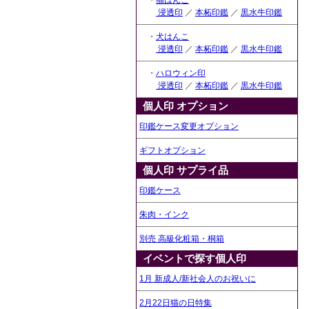
・
猫はんこ
浸透印
／
本柘印鑑
／
黒水牛印鑑
・
犬はんこ
浸透印
／
本柘印鑑
／
黒水牛印鑑
・
ハロウィン印
浸透印
／
本柘印鑑
／
黒水牛印鑑
個人印 オプション
印鑑ケース変更オプション
ギフトオプション
個人印 サプライ品
印鑑ケース
朱肉・インク
別売 高級化粧箱・桐箱
イベントで探す個人印
1月 新成人/新社会人のお祝いに
2月22日猫の日特集