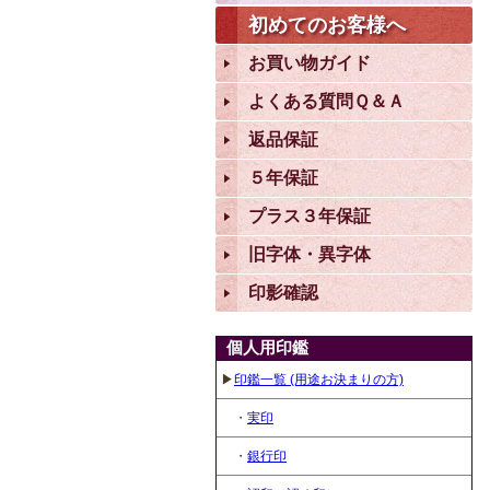
初めてのお客様へ
お買い物ガイド
よくある質問Ｑ＆Ａ
返品保証
５年保証
プラス３年保証
旧字体・異字体
印影確認
個人用印鑑
▶
印鑑一覧 (用途お決まりの方)
・
実印
・
銀行印