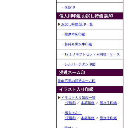
・
落款印
個人用印鑑 お試し特価 認印
▶
お試し特価 認印一覧
・
薩摩本柘印鑑
・
芯持ち黒水牛印鑑
・
12ミリギフトセット＋桐箱・ケース
・
シルバーチタン印鑑
浸透ネーム印
朱肉不要の浸透ネーム印
イラスト入り印鑑
▶
イラスト入り印鑑一覧
浸透印
／
本柘印鑑
／
黒水牛印鑑
・
福丸はんこ
浸透印
／
本柘印鑑
／
黒水牛印鑑