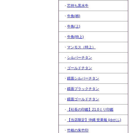
・
芯持ち黒水牛
・
牛角(柄)
・
牛角(上)
・
牛角(特上)
・
マンモス（特上）
・
シルバーチタン
・
ゴールドチタン
・
鏡面シルバーチタン
・
鏡面ブラックチタン
・
鏡面ゴールドチタン
・
【社長の印鑑】21.0ミリ印鑑
・
【当店限定】沖縄 世果報 (ゆがふ)
・
竹根の朱竹印