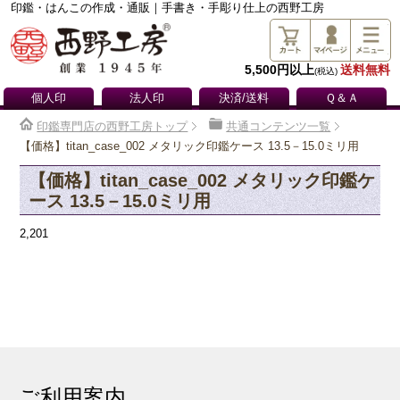
印鑑・はんこの作成・通販｜手書き・手彫り仕上の西野工房
5,500円以上
送料無料
(税込)
個人印
法人印
決済/送料
Ｑ＆Ａ
印鑑専門店の西野工房トップ
共通コンテンツ一覧
【価格】titan_case_002 メタリック印鑑ケース 13.5－15.0ミリ用
【価格】titan_case_002 メタリック印鑑ケ
ース 13.5－15.0ミリ用
2,201
ご利用案内