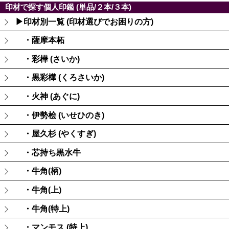
印材で探す個人印鑑 (単品/２本/３本)
▶印材別一覧 (印材選びでお困りの方)
・薩摩本柘
・彩樺 (さいか)
・黒彩樺 (くろさいか)
・火神 (あぐに)
・伊勢桧 (いせひのき)
・屋久杉 (やくすぎ)
・芯持ち黒水牛
・牛角(柄)
・牛角(上)
・牛角(特上)
・マンモス (特上)