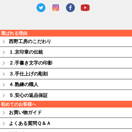
選ばれる理由
西野工房のこだわり
１.京印章の伝統
２.手書き文字の印影
３.手仕上げの彫刻
４.熟練の職人
５.安心の返品保証
初めてのお客様へ
お買い物ガイド
よくある質問Ｑ＆Ａ