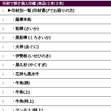
印材で探す個人印鑑 (単品/２本/３本)
▶印材別一覧 (印材選びでお困りの方)
・薩摩本柘
・彩樺 (さいか)
・黒彩樺 (くろさいか)
・火神 (あぐに)
・伊勢桧 (いせひのき)
・屋久杉 (やくすぎ)
・芯持ち黒水牛
・牛角(柄)
・牛角(上)
・牛角(特上)
・マンモス (特上)