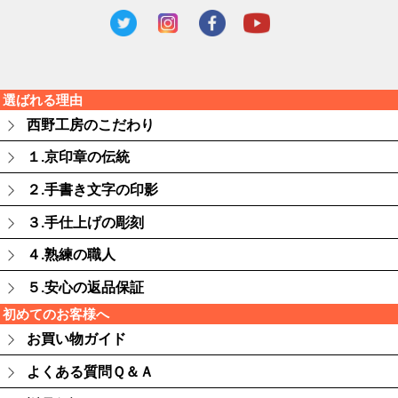
選ばれる理由
西野工房のこだわり
１.京印章の伝統
２.手書き文字の印影
３.手仕上げの彫刻
４.熟練の職人
５.安心の返品保証
初めてのお客様へ
お買い物ガイド
よくある質問Ｑ＆Ａ