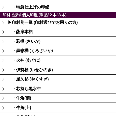
・特急仕上げの印鑑
印材で探す個人印鑑 (単品/２本/３本)
▶印材別一覧 (印材選びでお困りの方)
・薩摩本柘
・彩樺 (さいか)
・黒彩樺 (くろさいか)
・火神 (あぐに)
・伊勢桧 (いせひのき)
・屋久杉 (やくすぎ)
・芯持ち黒水牛
・牛角(柄)
・牛角(上)