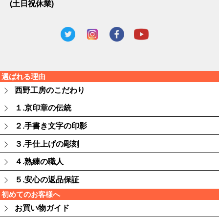
(土日祝休業)
選ばれる理由
西野工房のこだわり
１.京印章の伝統
２.手書き文字の印影
３.手仕上げの彫刻
４.熟練の職人
５.安心の返品保証
初めてのお客様へ
お買い物ガイド