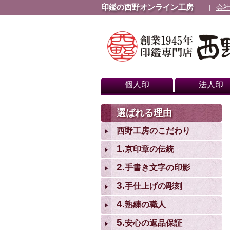
印鑑の西野オンライン工房
会
個人印
法人印
選ばれる理由
西野工房のこだわり
1.
京印章の伝統
2.
手書き文字の印影
3.
手仕上げの彫刻
4.
熟練の職人
5.
安心の返品保証