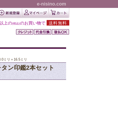
e-nisino.com
円以上の
のお買い物で
送料無料
(税込)
8.0ミリ＋16.5ミリ
ールドチタン印鑑2本セット