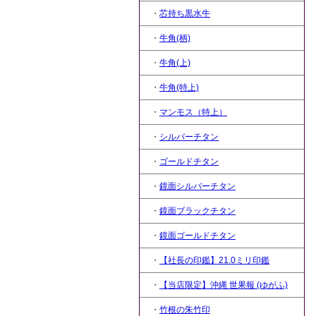
・
芯持ち黒水牛
・
牛角(柄)
・
牛角(上)
・
牛角(特上)
・
マンモス（特上）
・
シルバーチタン
・
ゴールドチタン
・
鏡面シルバーチタン
・
鏡面ブラックチタン
・
鏡面ゴールドチタン
・
【社長の印鑑】21.0ミリ印鑑
・
【当店限定】沖縄 世果報 (ゆがふ)
・
竹根の朱竹印