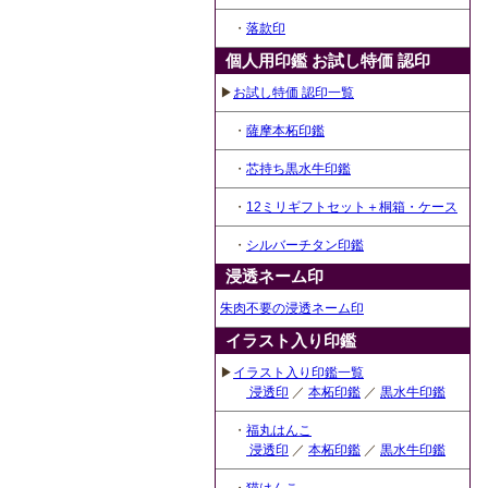
・
落款印
個人用印鑑 お試し特価 認印
▶
お試し特価 認印一覧
・
薩摩本柘印鑑
・
芯持ち黒水牛印鑑
・
12ミリギフトセット＋桐箱・ケース
・
シルバーチタン印鑑
浸透ネーム印
朱肉不要の浸透ネーム印
イラスト入り印鑑
▶
イラスト入り印鑑一覧
浸透印
／
本柘印鑑
／
黒水牛印鑑
・
福丸はんこ
浸透印
／
本柘印鑑
／
黒水牛印鑑