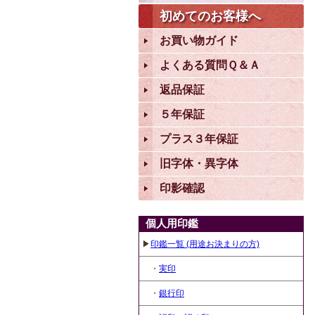
初めてのお客様へ
お買い物ガイド
よくある質問Ｑ＆Ａ
返品保証
５年保証
プラス３年保証
旧字体・異字体
印影確認
個人用印鑑
▶
印鑑一覧 (用途お決まりの方)
・
実印
・
銀行印