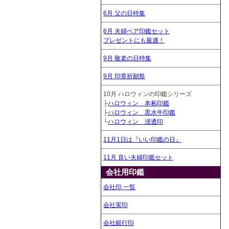
6月 父の日特集
6月 夫婦ペア印鑑セット
プレゼントにも最適！
9月 敬老の日特集
9月 印章祈願祭
10月 ハロウィンの印鑑シリーズ
├
ハロウィン 本柘印鑑
├
ハロウィン 黒水牛印鑑
└
ハロウィン 浸透印
11月1日は『いい印鑑の日』
11月 良い夫婦印鑑セット
会社用印鑑
会社印 一覧
会社実印
会社銀行印