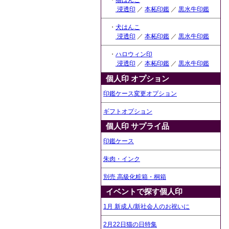
・
猫はんこ
浸透印
／
本柘印鑑
／
黒水牛印鑑
・
犬はんこ
浸透印
／
本柘印鑑
／
黒水牛印鑑
・
ハロウィン印
浸透印
／
本柘印鑑
／
黒水牛印鑑
個人印 オプション
印鑑ケース変更オプション
ギフトオプション
個人印 サプライ品
印鑑ケース
朱肉・インク
別売 高級化粧箱・桐箱
イベントで探す個人印
1月 新成人/新社会人のお祝いに
2月22日猫の日特集