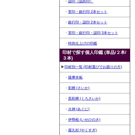
・
認印（認め印）
・
実印・銀行印 2本セット
・
銀行印・認印 2本セット
・
実印・銀行印・認印 3本セット
・
特急仕上げの印鑑
印材で探す個人印鑑 (単品/２本/
３本)
▶
印材別一覧 (印材選びでお困りの方)
・
薩摩本柘
・
彩樺 (さいか)
・
黒彩樺 (くろさいか)
・
火神 (あぐに)
・
伊勢桧 (いせひのき)
・
屋久杉 (やくすぎ)