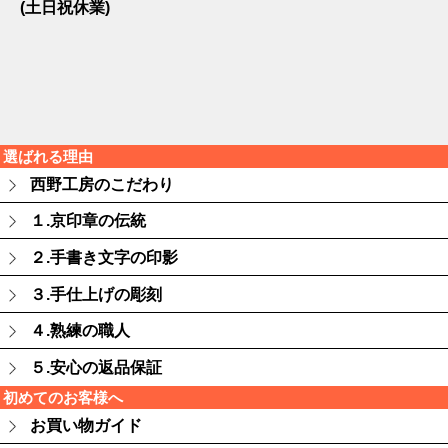
(土日祝休業)
選ばれる理由
西野工房のこだわり
１.京印章の伝統
２.手書き文字の印影
３.手仕上げの彫刻
４.熟練の職人
５.安心の返品保証
初めてのお客様へ
お買い物ガイド