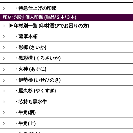
・特急仕上げの印鑑
印材で探す個人印鑑 (単品/２本/３本)
▶印材別一覧 (印材選びでお困りの方)
・薩摩本柘
・彩樺 (さいか)
・黒彩樺 (くろさいか)
・火神 (あぐに)
・伊勢桧 (いせひのき)
・屋久杉 (やくすぎ)
・芯持ち黒水牛
・牛角(柄)
・牛角(上)