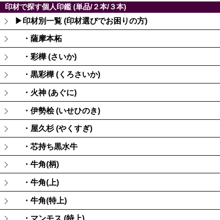
印材で探す個人印鑑 (単品/２本/３本)
▶印材別一覧 (印材選びでお困りの方)
・薩摩本柘
・彩樺 (さいか)
・黒彩樺 (くろさいか)
・火神 (あぐに)
・伊勢桧 (いせひのき)
・屋久杉 (やくすぎ)
・芯持ち黒水牛
・牛角(柄)
・牛角(上)
・牛角(特上)
・マンモス (特上)