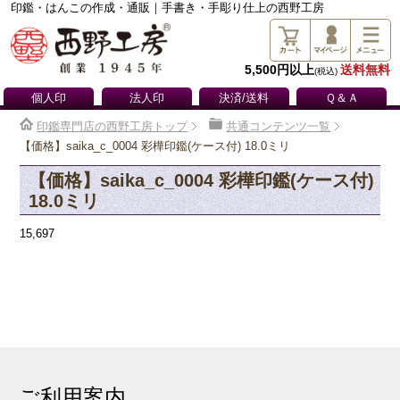
印鑑・はんこの作成・通販｜手書き・手彫り仕上の西野工房
5,500円以上
送料無料
(税込)
個人印
法人印
決済/送料
Ｑ＆Ａ
印鑑専門店の西野工房トップ
共通コンテンツ一覧
【価格】saika_c_0004 彩樺印鑑(ケース付) 18.0ミリ
【価格】saika_c_0004 彩樺印鑑(ケース付)
18.0ミリ
15,697
ご利用案内