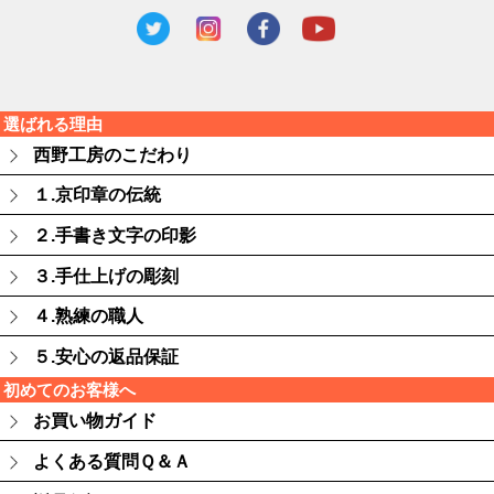
選ばれる理由
西野工房のこだわり
１.京印章の伝統
２.手書き文字の印影
３.手仕上げの彫刻
４.熟練の職人
５.安心の返品保証
初めてのお客様へ
お買い物ガイド
よくある質問Ｑ＆Ａ