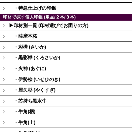
・特急仕上げの印鑑
印材で探す個人印鑑 (単品/２本/３本)
▶印材別一覧 (印材選びでお困りの方)
・薩摩本柘
・彩樺 (さいか)
・黒彩樺 (くろさいか)
・火神 (あぐに)
・伊勢桧 (いせひのき)
・屋久杉 (やくすぎ)
・芯持ち黒水牛
・牛角(柄)
・牛角(上)