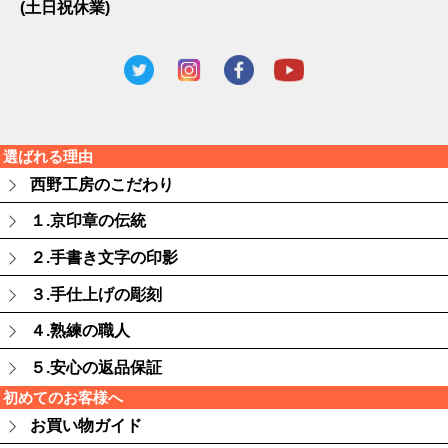
(土日祝休業)
選ばれる理由
西野工房のこだわり
１.京印章の伝統
２.手書き文字の印影
３.手仕上げの彫刻
４.熟練の職人
５.安心の返品保証
初めてのお客様へ
お買い物ガイド