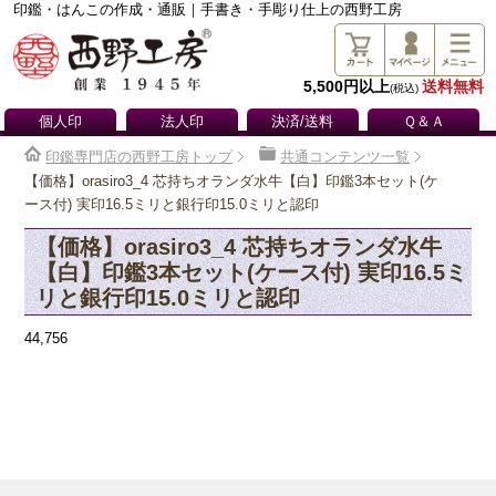
印鑑・はんこの作成・通販｜手書き・手彫り仕上の西野工房
5,500円以上
送料無料
(税込)
個人印
法人印
決済/送料
Ｑ＆Ａ
印鑑専門店の西野工房トップ
共通コンテンツ一覧
【価格】orasiro3_4 芯持ちオランダ水牛【白】印鑑3本セット(ケ
ース付) 実印16.5ミリと銀行印15.0ミリと認印
【価格】orasiro3_4 芯持ちオランダ水牛
【白】印鑑3本セット(ケース付) 実印16.5ミ
リと銀行印15.0ミリと認印
44,756