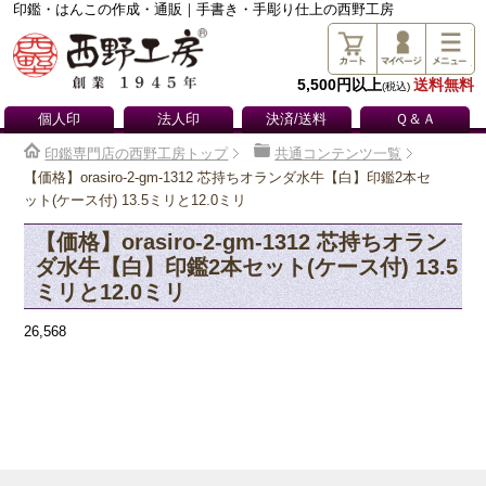
印鑑・はんこの作成・通販｜手書き・手彫り仕上の西野工房
5,500円以上
送料無料
(税込)
個人印
法人印
決済/送料
Ｑ＆Ａ
印鑑専門店の西野工房トップ
共通コンテンツ一覧
【価格】orasiro-2-gm-1312 芯持ちオランダ水牛【白】印鑑2本セ
ット(ケース付) 13.5ミリと12.0ミリ
【価格】orasiro-2-gm-1312 芯持ちオラン
ダ水牛【白】印鑑2本セット(ケース付) 13.5
ミリと12.0ミリ
26,568