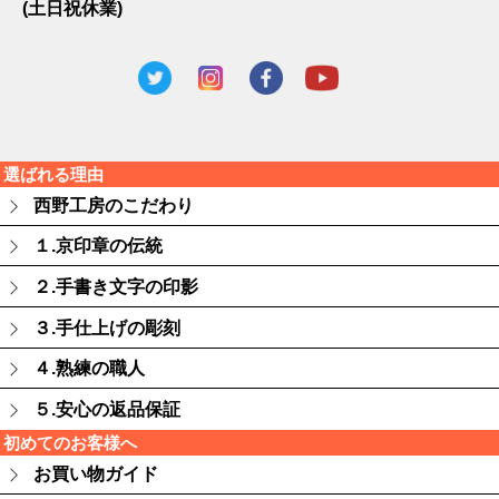
(土日祝休業)
選ばれる理由
西野工房のこだわり
１.京印章の伝統
２.手書き文字の印影
３.手仕上げの彫刻
４.熟練の職人
５.安心の返品保証
初めてのお客様へ
お買い物ガイド