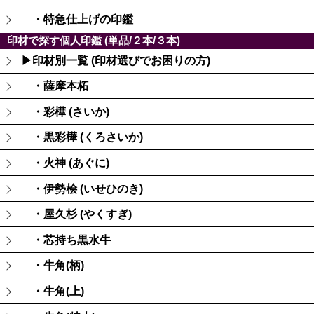
・特急仕上げの印鑑
印材で探す個人印鑑 (単品/２本/３本)
▶印材別一覧 (印材選びでお困りの方)
・薩摩本柘
・彩樺 (さいか)
・黒彩樺 (くろさいか)
・火神 (あぐに)
・伊勢桧 (いせひのき)
・屋久杉 (やくすぎ)
・芯持ち黒水牛
・牛角(柄)
・牛角(上)