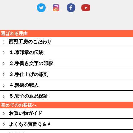
選ばれる理由
西野工房のこだわり
１.京印章の伝統
２.手書き文字の印影
３.手仕上げの彫刻
４.熟練の職人
５.安心の返品保証
初めてのお客様へ
お買い物ガイド
よくある質問Ｑ＆Ａ