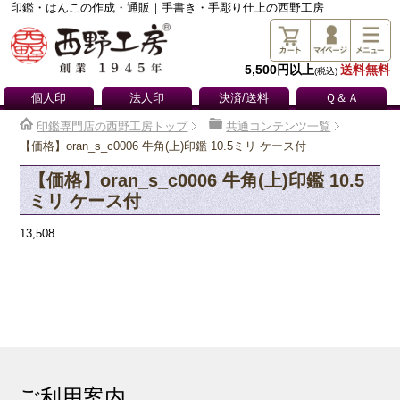
印鑑・はんこの作成・通販｜手書き・手彫り仕上の西野工房
5,500円以上
送料無料
(税込)
個人印
法人印
決済/送料
Ｑ＆Ａ
印鑑専門店の西野工房トップ
共通コンテンツ一覧
【価格】oran_s_c0006 牛角(上)印鑑 10.5ミリ ケース付
【価格】oran_s_c0006 牛角(上)印鑑 10.5
ミリ ケース付
13,508
ご利用案内