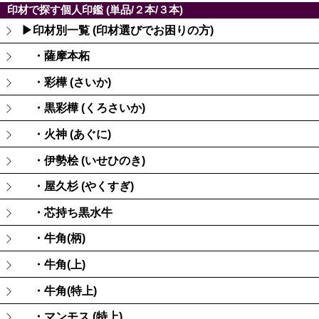
印材で探す個人印鑑 (単品/２本/３本)
▶印材別一覧 (印材選びでお困りの方)
・薩摩本柘
・彩樺 (さいか)
・黒彩樺 (くろさいか)
・火神 (あぐに)
・伊勢桧 (いせひのき)
・屋久杉 (やくすぎ)
・芯持ち黒水牛
・牛角(柄)
・牛角(上)
・牛角(特上)
・マンモス (特上)