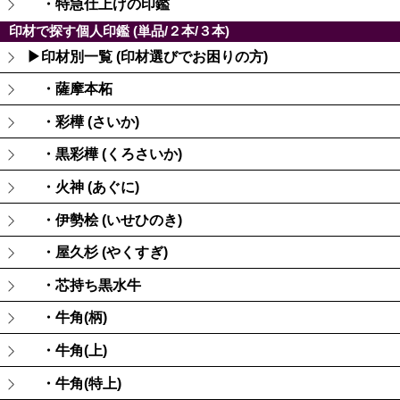
・特急仕上げの印鑑
印材で探す個人印鑑 (単品/２本/３本)
▶印材別一覧 (印材選びでお困りの方)
・薩摩本柘
・彩樺 (さいか)
・黒彩樺 (くろさいか)
・火神 (あぐに)
・伊勢桧 (いせひのき)
・屋久杉 (やくすぎ)
・芯持ち黒水牛
・牛角(柄)
・牛角(上)
・牛角(特上)