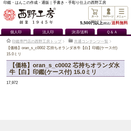
印鑑・はんこの作成・通販｜手書き・手彫り仕上の西野工房
5,500円以上
送料無料
(税込)
個人印
法人印
決済/送料
Ｑ＆Ａ
印鑑専門店の西野工房トップ
共通コンテンツ一覧
【価格】oran_s_c0002 芯持ちオランダ水牛【白】印鑑(ケース付)
15.0ミリ
【価格】oran_s_c0002 芯持ちオランダ水
牛【白】印鑑(ケース付) 15.0ミリ
17,972