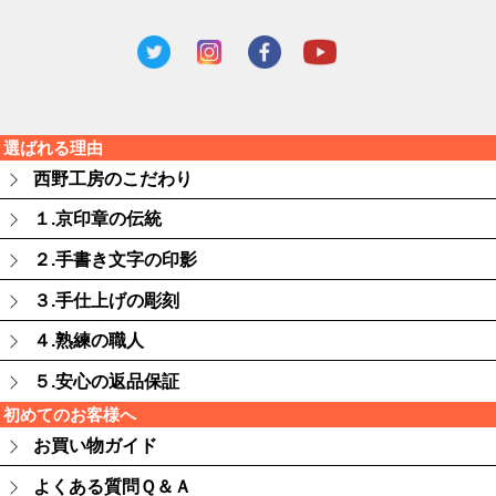
選ばれる理由
西野工房のこだわり
１.京印章の伝統
２.手書き文字の印影
３.手仕上げの彫刻
４.熟練の職人
５.安心の返品保証
初めてのお客様へ
お買い物ガイド
よくある質問Ｑ＆Ａ