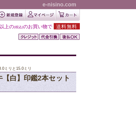
e-nisino.com
円以上の
のお買い物で
送料無料
(税込)
.0ミリと15.0ミリ
水牛【白】印鑑2本セット