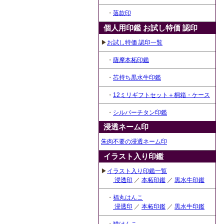
・
落款印
個人用印鑑 お試し特価 認印
▶
お試し特価 認印一覧
・
薩摩本柘印鑑
・
芯持ち黒水牛印鑑
・
12ミリギフトセット＋桐箱・ケース
・
シルバーチタン印鑑
浸透ネーム印
朱肉不要の浸透ネーム印
イラスト入り印鑑
▶
イラスト入り印鑑一覧
浸透印
／
本柘印鑑
／
黒水牛印鑑
・
福丸はんこ
浸透印
／
本柘印鑑
／
黒水牛印鑑