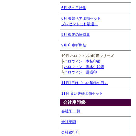
6月 父の日特集
6月 夫婦ペア印鑑セット
プレゼントにも最適！
9月 敬老の日特集
9月 印章祈願祭
10月 ハロウィンの印鑑シリーズ
├
ハロウィン 本柘印鑑
├
ハロウィン 黒水牛印鑑
└
ハロウィン 浸透印
11月1日は『いい印鑑の日』
11月 良い夫婦印鑑セット
会社用印鑑
会社印 一覧
会社実印
会社銀行印