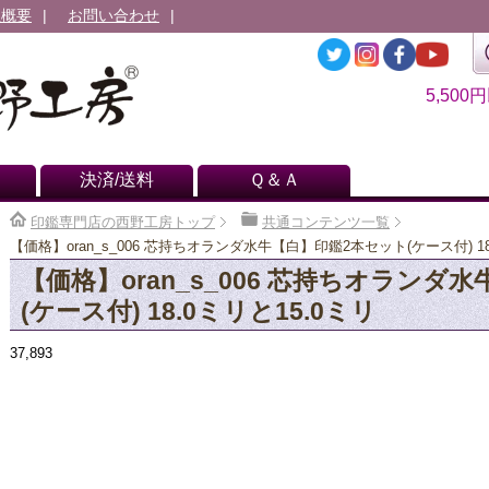
社概要
お問い合わせ
5,500
決済/送料
Ｑ＆Ａ
印鑑専門店の西野工房トップ
共通コンテンツ一覧
【価格】oran_s_006 芯持ちオランダ水牛【白】印鑑2本セット(ケース付) 18
【価格】oran_s_006 芯持ちオランダ
(ケース付) 18.0ミリと15.0ミリ
37,893