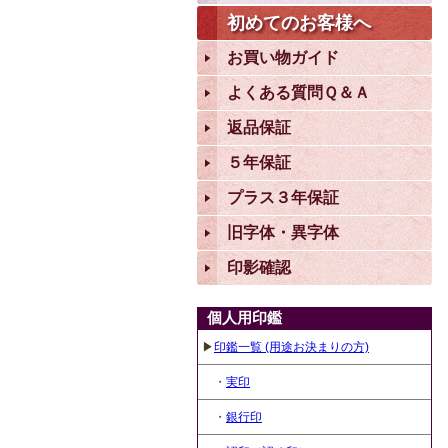
初めてのお客様へ
お買い物ガイド
よくある質問Ｑ＆Ａ
返品保証
５年保証
プラス３年保証
旧字体・異字体
印影確認
個人用印鑑
▶
印鑑一覧 (用途お決まりの方)
・
実印
・
銀行印