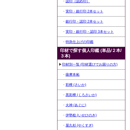
・
認印（認め印）
・
実印・銀行印 2本セット
・
銀行印・認印 2本セット
・
実印・銀行印・認印 3本セット
・
特急仕上げの印鑑
印材で探す個人印鑑 (単品/２本/
３本)
▶
印材別一覧 (印材選びでお困りの方)
・
薩摩本柘
・
彩樺 (さいか)
・
黒彩樺 (くろさいか)
・
火神 (あぐに)
・
伊勢桧 (いせひのき)
・
屋久杉 (やくすぎ)