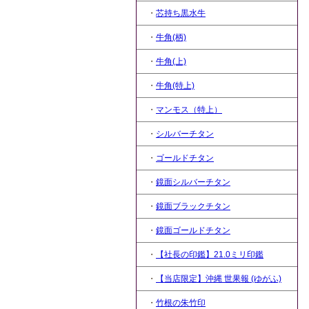
・
芯持ち黒水牛
・
牛角(柄)
・
牛角(上)
・
牛角(特上)
・
マンモス（特上）
・
シルバーチタン
・
ゴールドチタン
・
鏡面シルバーチタン
・
鏡面ブラックチタン
・
鏡面ゴールドチタン
・
【社長の印鑑】21.0ミリ印鑑
・
【当店限定】沖縄 世果報 (ゆがふ)
・
竹根の朱竹印