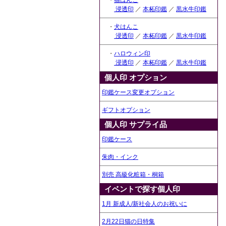
・
猫はんこ
浸透印
／
本柘印鑑
／
黒水牛印鑑
・
犬はんこ
浸透印
／
本柘印鑑
／
黒水牛印鑑
・
ハロウィン印
浸透印
／
本柘印鑑
／
黒水牛印鑑
個人印 オプション
印鑑ケース変更オプション
ギフトオプション
個人印 サプライ品
印鑑ケース
朱肉・インク
別売 高級化粧箱・桐箱
イベントで探す個人印
1月 新成人/新社会人のお祝いに
2月22日猫の日特集