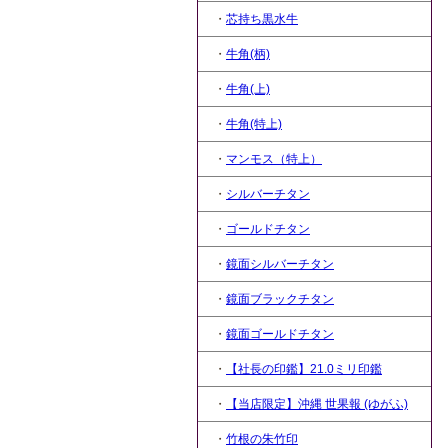
・
芯持ち黒水牛
・
牛角(柄)
・
牛角(上)
・
牛角(特上)
・
マンモス（特上）
・
シルバーチタン
・
ゴールドチタン
・
鏡面シルバーチタン
・
鏡面ブラックチタン
・
鏡面ゴールドチタン
・
【社長の印鑑】21.0ミリ印鑑
・
【当店限定】沖縄 世果報 (ゆがふ)
・
竹根の朱竹印