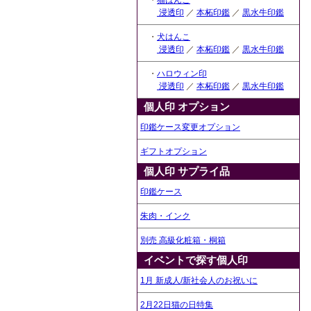
・
猫はんこ
浸透印
／
本柘印鑑
／
黒水牛印鑑
・
犬はんこ
浸透印
／
本柘印鑑
／
黒水牛印鑑
・
ハロウィン印
浸透印
／
本柘印鑑
／
黒水牛印鑑
個人印 オプション
印鑑ケース変更オプション
ギフトオプション
個人印 サプライ品
印鑑ケース
朱肉・インク
別売 高級化粧箱・桐箱
イベントで探す個人印
1月 新成人/新社会人のお祝いに
2月22日猫の日特集