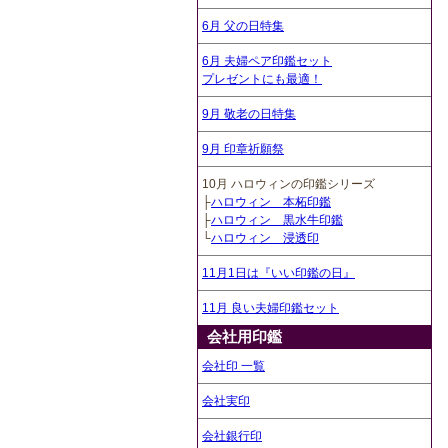
6月 父の日特集
6月 夫婦ペア印鑑セット
プレゼントにも最適！
9月 敬老の日特集
9月 印章祈願祭
10月 ハロウィンの印鑑シリーズ
├
ハロウィン 本柘印鑑
├
ハロウィン 黒水牛印鑑
└
ハロウィン 浸透印
11月1日は『いい印鑑の日』
11月 良い夫婦印鑑セット
会社用印鑑
会社印 一覧
会社実印
会社銀行印