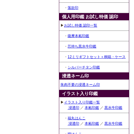
・
落款印
個人用印鑑 お試し特価 認印
▶
お試し特価 認印一覧
・
薩摩本柘印鑑
・
芯持ち黒水牛印鑑
・
12ミリギフトセット＋桐箱・ケース
・
シルバーチタン印鑑
浸透ネーム印
朱肉不要の浸透ネーム印
イラスト入り印鑑
▶
イラスト入り印鑑一覧
浸透印
／
本柘印鑑
／
黒水牛印鑑
・
福丸はんこ
浸透印
／
本柘印鑑
／
黒水牛印鑑