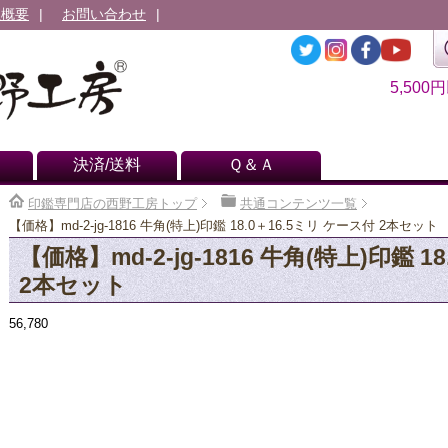
社概要
お問い合わせ
5,500
決済/送料
Ｑ＆Ａ
印鑑専門店の西野工房トップ
共通コンテンツ一覧
【価格】md-2-jg-1816 牛角(特上)印鑑 18.0＋16.5ミリ ケース付 2本セット
【価格】md-2-jg-1816 牛角(特上)印鑑 1
2本セット
56,780