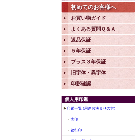
初めてのお客様へ
お買い物ガイド
よくある質問Ｑ＆Ａ
返品保証
５年保証
プラス３年保証
旧字体・異字体
印影確認
個人用印鑑
▶
印鑑一覧 (用途お決まりの方)
・
実印
・
銀行印