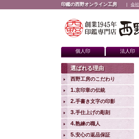
印鑑の西野オンライン工房
会
個人印
法人印
選ばれる理由
西野工房のこだわり
1.
京印章の伝統
2.
手書き文字の印影
3.
手仕上げの彫刻
4.
熟練の職人
5.
安心の返品保証