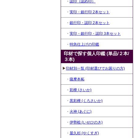
・
認印（認め印）
・
実印・銀行印 2本セット
・
銀行印・認印 2本セット
・
実印・銀行印・認印 3本セット
・
特急仕上げの印鑑
印材で探す個人印鑑 (単品/２本/
３本)
▶
印材別一覧 (印材選びでお困りの方)
・
薩摩本柘
・
彩樺 (さいか)
・
黒彩樺 (くろさいか)
・
火神 (あぐに)
・
伊勢桧 (いせひのき)
・
屋久杉 (やくすぎ)