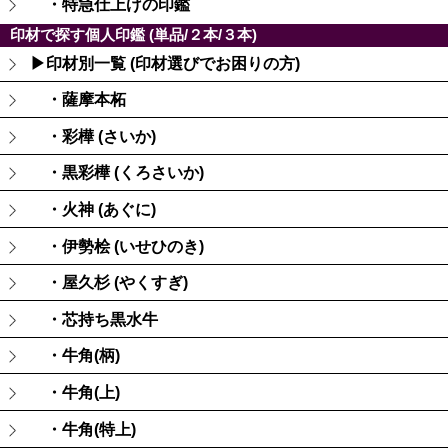
・特急仕上げの印鑑
印材で探す個人印鑑 (単品/２本/３本)
▶印材別一覧 (印材選びでお困りの方)
・薩摩本柘
・彩樺 (さいか)
・黒彩樺 (くろさいか)
・火神 (あぐに)
・伊勢桧 (いせひのき)
・屋久杉 (やくすぎ)
・芯持ち黒水牛
・牛角(柄)
・牛角(上)
・牛角(特上)