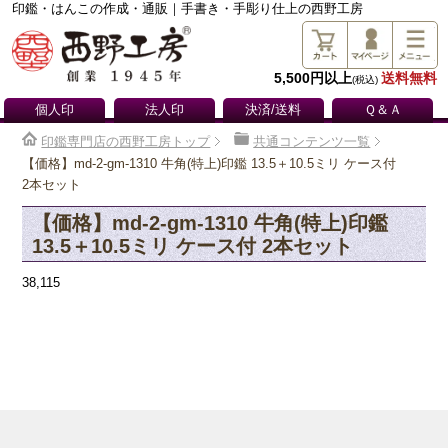
印鑑・はんこの作成・通販｜手書き・手彫り仕上の西野工房
5,500円以上
送料無料
(税込)
個人印
法人印
決済/送料
Ｑ＆Ａ
印鑑専門店の西野工房トップ
共通コンテンツ一覧
【価格】md-2-gm-1310 牛角(特上)印鑑 13.5＋10.5ミリ ケース付
2本セット
【価格】md-2-gm-1310 牛角(特上)印鑑
13.5＋10.5ミリ ケース付 2本セット
38,115