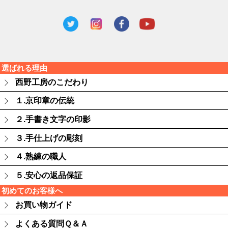
選ばれる理由
西野工房のこだわり
１.京印章の伝統
２.手書き文字の印影
３.手仕上げの彫刻
４.熟練の職人
５.安心の返品保証
初めてのお客様へ
お買い物ガイド
よくある質問Ｑ＆Ａ