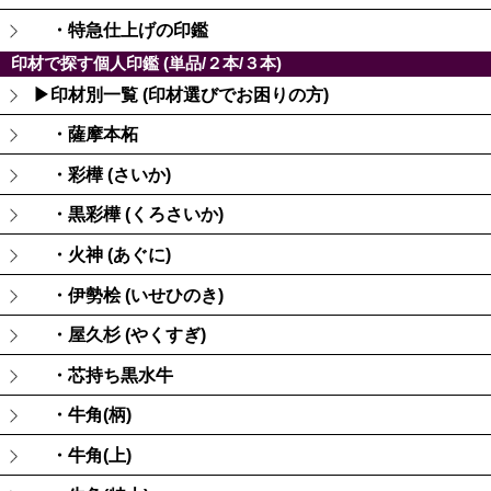
・特急仕上げの印鑑
印材で探す個人印鑑 (単品/２本/３本)
▶印材別一覧 (印材選びでお困りの方)
・薩摩本柘
・彩樺 (さいか)
・黒彩樺 (くろさいか)
・火神 (あぐに)
・伊勢桧 (いせひのき)
・屋久杉 (やくすぎ)
・芯持ち黒水牛
・牛角(柄)
・牛角(上)