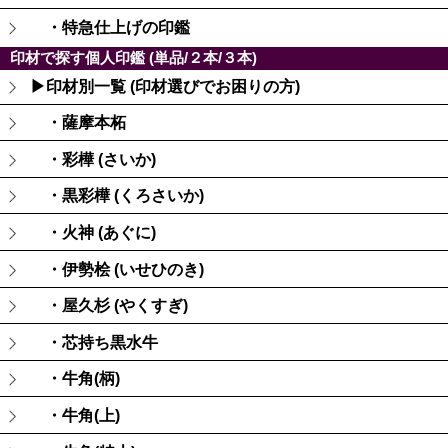
・特急仕上げの印鑑
印材で探す個人印鑑 (単品/２本/３本)
▶印材別一覧 (印材選びでお困りの方)
・薩摩本柘
・彩樺 (さいか)
・黒彩樺 (くろさいか)
・火神 (あぐに)
・伊勢桧 (いせひのき)
・屋久杉 (やくすぎ)
・芯持ち黒水牛
・牛角(柄)
・牛角(上)