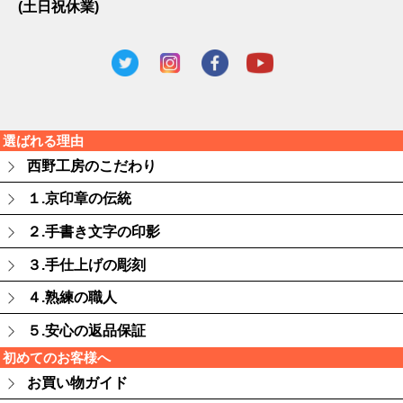
(土日祝休業)
選ばれる理由
西野工房のこだわり
１.京印章の伝統
２.手書き文字の印影
３.手仕上げの彫刻
４.熟練の職人
５.安心の返品保証
初めてのお客様へ
お買い物ガイド