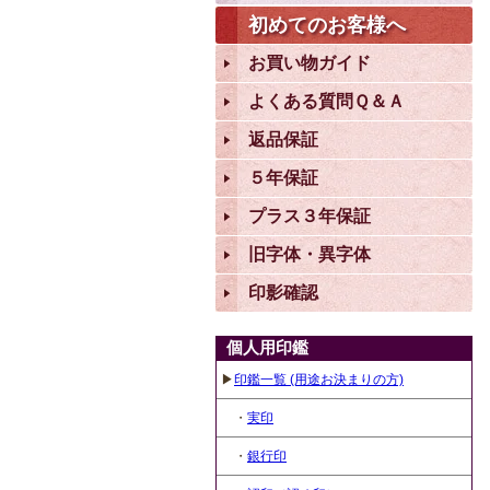
初めてのお客様へ
お買い物ガイド
よくある質問Ｑ＆Ａ
返品保証
５年保証
プラス３年保証
旧字体・異字体
印影確認
個人用印鑑
▶
印鑑一覧 (用途お決まりの方)
・
実印
・
銀行印