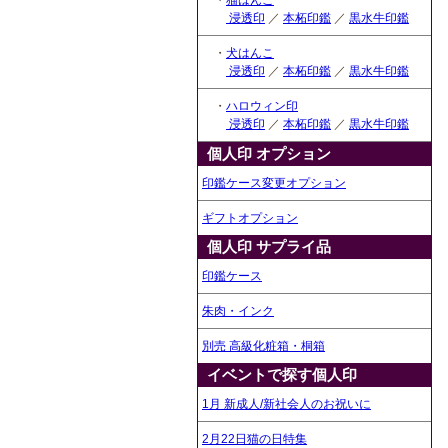
・
猫はんこ
浸透印
／
本柘印鑑
／
黒水牛印鑑
・
犬はんこ
浸透印
／
本柘印鑑
／
黒水牛印鑑
・
ハロウィン印
浸透印
／
本柘印鑑
／
黒水牛印鑑
個人印 オプション
印鑑ケース変更オプション
ギフトオプション
個人印 サプライ品
印鑑ケース
朱肉・インク
別売 高級化粧箱・桐箱
イベントで探す個人印
1月 新成人/新社会人のお祝いに
2月22日猫の日特集