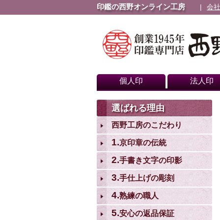
印鑑の西野オンライン工房
会
個人印
法人印
選ばれる理由
西野工房のこだわり
1.
京印章の伝統
2.
手書き文字の印影
3.
手仕上げの彫刻
4.
熟練の職人
5.
安心の返品保証