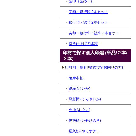
・
認印（認め印）
・
実印・銀行印 2本セット
・
銀行印・認印 2本セット
・
実印・銀行印・認印 3本セット
・
特急仕上げの印鑑
印材で探す個人印鑑 (単品/２本/
３本)
▶
印材別一覧 (印材選びでお困りの方)
・
薩摩本柘
・
彩樺 (さいか)
・
黒彩樺 (くろさいか)
・
火神 (あぐに)
・
伊勢桧 (いせひのき)
・
屋久杉 (やくすぎ)