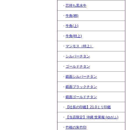
・
芯持ち黒水牛
・
牛角(柄)
・
牛角(上)
・
牛角(特上)
・
マンモス（特上）
・
シルバーチタン
・
ゴールドチタン
・
鏡面シルバーチタン
・
鏡面ブラックチタン
・
鏡面ゴールドチタン
・
【社長の印鑑】21.0ミリ印鑑
・
【当店限定】沖縄 世果報 (ゆがふ)
・
竹根の朱竹印