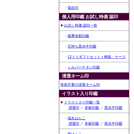
・
落款印
個人用印鑑 お試し特価 認印
▶
お試し特価 認印一覧
・
薩摩本柘印鑑
・
芯持ち黒水牛印鑑
・
12ミリギフトセット＋桐箱・ケース
・
シルバーチタン印鑑
浸透ネーム印
朱肉不要の浸透ネーム印
イラスト入り印鑑
▶
イラスト入り印鑑一覧
浸透印
／
本柘印鑑
／
黒水牛印鑑
・
福丸はんこ
浸透印
／
本柘印鑑
／
黒水牛印鑑