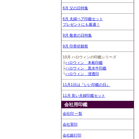
6月 父の日特集
6月 夫婦ペア印鑑セット
プレゼントにも最適！
9月 敬老の日特集
9月 印章祈願祭
10月 ハロウィンの印鑑シリーズ
├
ハロウィン 本柘印鑑
├
ハロウィン 黒水牛印鑑
└
ハロウィン 浸透印
11月1日は『いい印鑑の日』
11月 良い夫婦印鑑セット
会社用印鑑
会社印 一覧
会社実印
会社銀行印