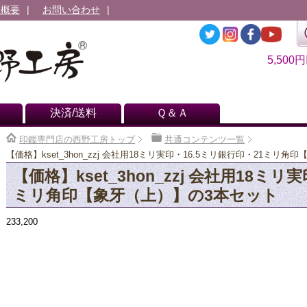
社概要
お問い合わせ
5,500
決済/送料
Ｑ＆Ａ
印鑑専門店の西野工房トップ
共通コンテンツ一覧
【価格】kset_3hon_zzj 会社用18ミリ実印・16.5ミリ銀行印・21ミリ
【価格】kset_3hon_zzj 会社用18ミリ
ミリ角印【象牙（上）】の3本セット
233,200