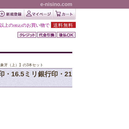
e-nisino.com
円以上の
のお買い物で
送料無料
(税込)
角印【象牙（上）】の3本セット
実印・16.5ミリ銀行印・21