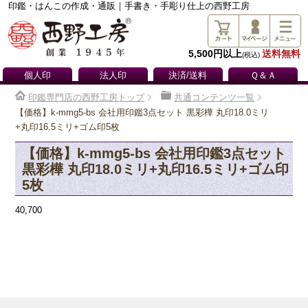
印鑑・はんこの作成・通販｜手書き・手彫り仕上の西野工房
5,500円以上
送料無料
(税込)
個人印
法人印
決済/送料
Ｑ＆Ａ
印鑑専門店の西野工房トップ
共通コンテンツ一覧
【価格】k-mmg5-bs 会社用印鑑3点セット 黒彩樺 丸印18.0ミリ
+丸印16.5ミリ+ゴム印5枚
【価格】k-mmg5-bs 会社用印鑑3点セット
黒彩樺 丸印18.0ミリ+丸印16.5ミリ+ゴム印
5枚
40,700