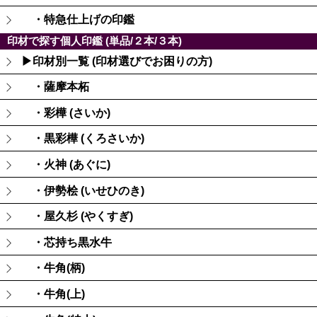
・特急仕上げの印鑑
印材で探す個人印鑑 (単品/２本/３本)
▶印材別一覧 (印材選びでお困りの方)
・薩摩本柘
・彩樺 (さいか)
・黒彩樺 (くろさいか)
・火神 (あぐに)
・伊勢桧 (いせひのき)
・屋久杉 (やくすぎ)
・芯持ち黒水牛
・牛角(柄)
・牛角(上)