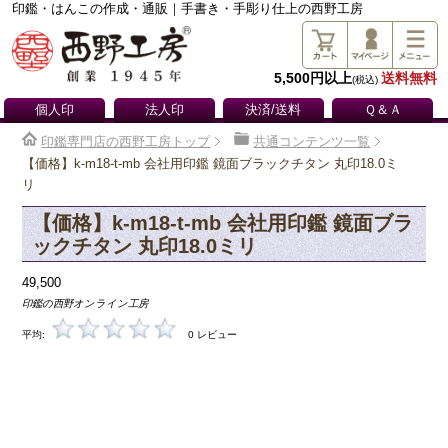
印鑑・はんこの作成・通販｜手書き・手彫り仕上の西野工房
5,500円以上
送料無料
(税込)
個人印
法人印
決済/送料
Ｑ＆Ａ
印鑑専門店の西野工房トップ
共通コンテンツ一覧
【価格】k-m18-t-mb 会社用印鑑 鏡面ブラックチタン 丸印18.0ミ
リ
【価格】k-m18-t-mb 会社用印鑑 鏡面ブラ
ックチタン 丸印18.0ミリ
49,500
印鑑の西野オンライン工房
平均:
0 レビュー