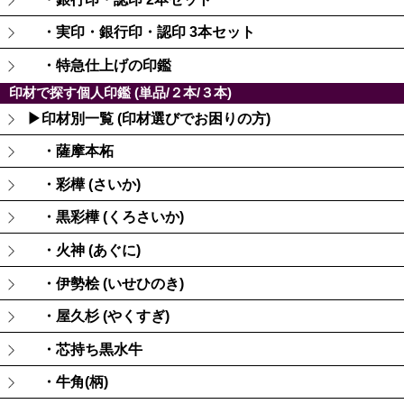
・実印・銀行印・認印 3本セット
・特急仕上げの印鑑
印材で探す個人印鑑 (単品/２本/３本)
▶印材別一覧 (印材選びでお困りの方)
・薩摩本柘
・彩樺 (さいか)
・黒彩樺 (くろさいか)
・火神 (あぐに)
・伊勢桧 (いせひのき)
・屋久杉 (やくすぎ)
・芯持ち黒水牛
・牛角(柄)