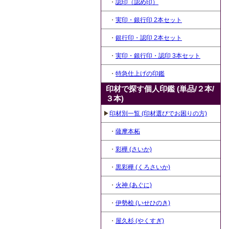
・
認印（認め印）
・
実印・銀行印 2本セット
・
銀行印・認印 2本セット
・
実印・銀行印・認印 3本セット
・
特急仕上げの印鑑
印材で探す個人印鑑 (単品/２本/
３本)
▶
印材別一覧 (印材選びでお困りの方)
・
薩摩本柘
・
彩樺 (さいか)
・
黒彩樺 (くろさいか)
・
火神 (あぐに)
・
伊勢桧 (いせひのき)
・
屋久杉 (やくすぎ)