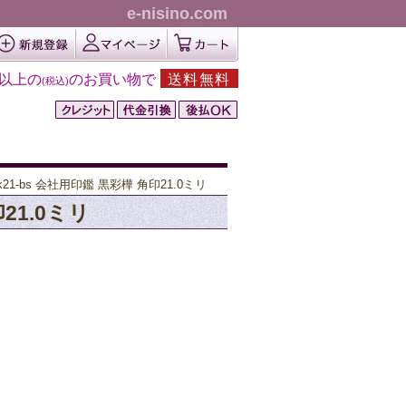
e-nisino.com
円以上の
のお買い物で
送料無料
(税込)
21-bs 会社用印鑑 黒彩樺 角印21.0ミリ
21.0ミリ