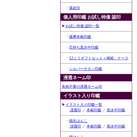
・
落款印
個人用印鑑 お試し特価 認印
▶
お試し特価 認印一覧
・
薩摩本柘印鑑
・
芯持ち黒水牛印鑑
・
12ミリギフトセット＋桐箱・ケース
・
シルバーチタン印鑑
浸透ネーム印
朱肉不要の浸透ネーム印
イラスト入り印鑑
▶
イラスト入り印鑑一覧
浸透印
／
本柘印鑑
／
黒水牛印鑑
・
福丸はんこ
浸透印
／
本柘印鑑
／
黒水牛印鑑