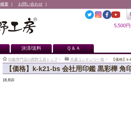
社概要
お問い合わせ
5,500
決済/送料
Ｑ＆Ａ
印鑑専門店の西野工房トップ
共通コンテンツ一覧
【価格】k-k
【価格】k-k21-bs 会社用印鑑 黒彩樺 角印
18,810