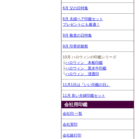
6月 父の日特集
6月 夫婦ペア印鑑セット
プレゼントにも最適！
9月 敬老の日特集
9月 印章祈願祭
10月 ハロウィンの印鑑シリーズ
├
ハロウィン 本柘印鑑
├
ハロウィン 黒水牛印鑑
└
ハロウィン 浸透印
11月1日は『いい印鑑の日』
11月 良い夫婦印鑑セット
会社用印鑑
会社印 一覧
会社実印
会社銀行印