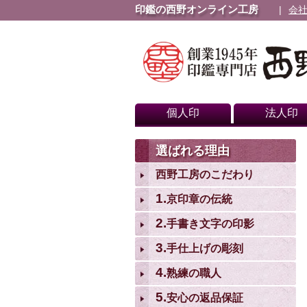
印鑑の西野オンライン工房
会
個人印
法人印
選ばれる理由
西野工房のこだわり
1.
京印章の伝統
2.
手書き文字の印影
3.
手仕上げの彫刻
4.
熟練の職人
5.
安心の返品保証