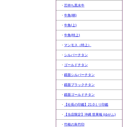
・
芯持ち黒水牛
・
牛角(柄)
・
牛角(上)
・
牛角(特上)
・
マンモス（特上）
・
シルバーチタン
・
ゴールドチタン
・
鏡面シルバーチタン
・
鏡面ブラックチタン
・
鏡面ゴールドチタン
・
【社長の印鑑】21.0ミリ印鑑
・
【当店限定】沖縄 世果報 (ゆがふ)
・
竹根の朱竹印