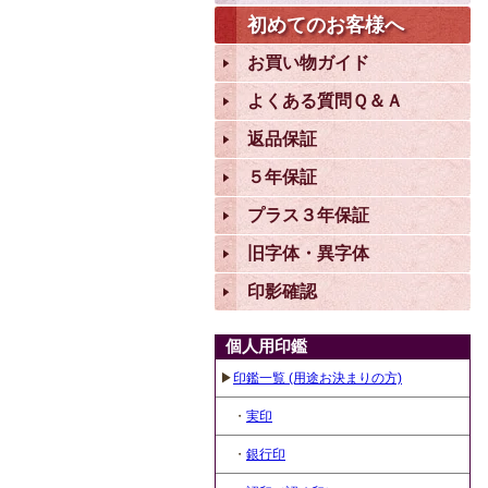
初めてのお客様へ
お買い物ガイド
よくある質問Ｑ＆Ａ
返品保証
５年保証
プラス３年保証
旧字体・異字体
印影確認
個人用印鑑
▶
印鑑一覧 (用途お決まりの方)
・
実印
・
銀行印