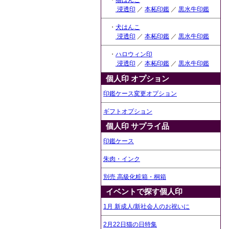
・
猫はんこ
浸透印
／
本柘印鑑
／
黒水牛印鑑
・
犬はんこ
浸透印
／
本柘印鑑
／
黒水牛印鑑
・
ハロウィン印
浸透印
／
本柘印鑑
／
黒水牛印鑑
個人印 オプション
印鑑ケース変更オプション
ギフトオプション
個人印 サプライ品
印鑑ケース
朱肉・インク
別売 高級化粧箱・桐箱
イベントで探す個人印
1月 新成人/新社会人のお祝いに
2月22日猫の日特集