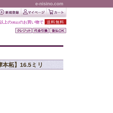
e-nisino.com
円以上の
のお買い物で
送料無料
(税込)
薩摩本柘】16.5ミリ