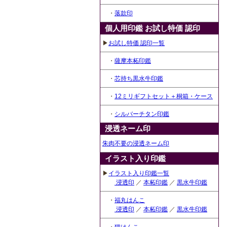
・
落款印
個人用印鑑 お試し特価 認印
▶
お試し特価 認印一覧
・
薩摩本柘印鑑
・
芯持ち黒水牛印鑑
・
12ミリギフトセット＋桐箱・ケース
・
シルバーチタン印鑑
浸透ネーム印
朱肉不要の浸透ネーム印
イラスト入り印鑑
▶
イラスト入り印鑑一覧
浸透印
／
本柘印鑑
／
黒水牛印鑑
・
福丸はんこ
浸透印
／
本柘印鑑
／
黒水牛印鑑