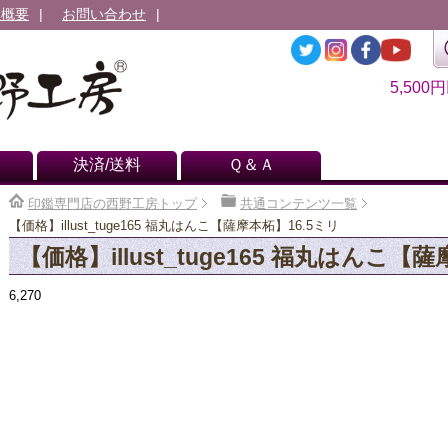
社概要
お問い合わせ
5,500
決済/送料
Ｑ＆Ａ
印鑑専門店の西野工房トップ
共通コンテンツ一覧
【価格】illust_tuge165 福丸はんこ【薩摩本柘】16.5ミリ
【価格】illust_tuge165 福丸はんこ【
6,270