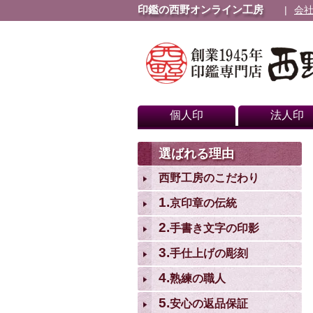
印鑑の西野オンライン工房
会
個人印
法人印
選ばれる理由
西野工房のこだわり
1.
京印章の伝統
2.
手書き文字の印影
3.
手仕上げの彫刻
4.
熟練の職人
5.
安心の返品保証