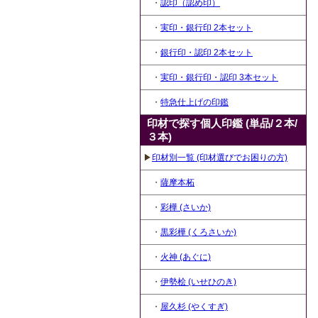
・
認印（認め印）
・
実印・銀行印 2本セット
・
銀行印・認印 2本セット
・
実印・銀行印・認印 3本セット
・
特急仕上げの印鑑
印材で探す個人印鑑 (単品/２本/
３本)
▶
印材別一覧 (印材選びでお困りの方)
・
薩摩本柘
・
彩樺 (さいか)
・
黒彩樺 (くろさいか)
・
火神 (あぐに)
・
伊勢桧 (いせひのき)
・
屋久杉 (やくすぎ)