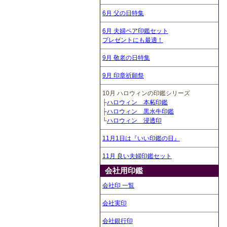
6月 父の日特集
6月 夫婦ペア印鑑セット
プレゼントにも最適！
9月 敬老の日特集
9月 印章祈願祭
10月 ハロウィンの印鑑シリーズ
├
ハロウィン 本柘印鑑
├
ハロウィン 黒水牛印鑑
└
ハロウィン 浸透印
11月1日は『いい印鑑の日』
11月 良い夫婦印鑑セット
会社用印鑑
会社印 一覧
会社実印
会社銀行印