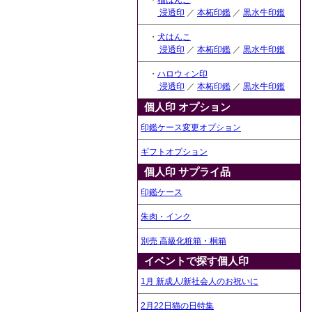
・
猫はんこ
浸透印
／
本柘印鑑
／
黒水牛印鑑
・
犬はんこ
浸透印
／
本柘印鑑
／
黒水牛印鑑
・
ハロウィン印
浸透印
／
本柘印鑑
／
黒水牛印鑑
個人印 オプション
印鑑ケース変更オプション
ギフトオプション
個人印 サプライ品
印鑑ケース
朱肉・インク
別売 高級化粧箱・桐箱
イベントで探す個人印
1月 新成人/新社会人のお祝いに
2月22日猫の日特集