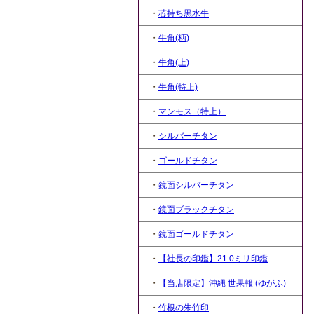
・
芯持ち黒水牛
・
牛角(柄)
・
牛角(上)
・
牛角(特上)
・
マンモス（特上）
・
シルバーチタン
・
ゴールドチタン
・
鏡面シルバーチタン
・
鏡面ブラックチタン
・
鏡面ゴールドチタン
・
【社長の印鑑】21.0ミリ印鑑
・
【当店限定】沖縄 世果報 (ゆがふ)
・
竹根の朱竹印