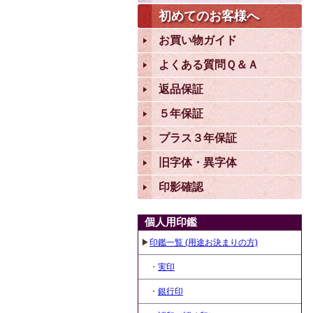
初めてのお客様へ
お買い物ガイド
よくある質問Ｑ＆Ａ
返品保証
５年保証
プラス３年保証
旧字体・異字体
印影確認
個人用印鑑
▶
印鑑一覧 (用途お決まりの方)
・
実印
・
銀行印