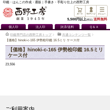
印鑑・はんこの作成・通販｜手書き・手彫り仕上の西野工房
5,500円以上
送料無料
(税込)
個人印
法人印
決済/送料
Ｑ＆Ａ
印鑑専門店の西野工房トップ
共通コンテンツ一覧
【価格】hinoki-c-165 伊勢桧印鑑 16.5ミリ ケース付
【価格】hinoki-c-165 伊勢桧印鑑 16.5ミリ
ケース付
23,556
ご利用案内