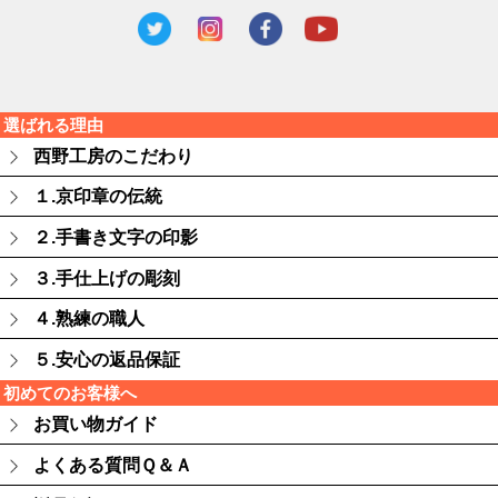
選ばれる理由
西野工房のこだわり
１.京印章の伝統
２.手書き文字の印影
３.手仕上げの彫刻
４.熟練の職人
５.安心の返品保証
初めてのお客様へ
お買い物ガイド
よくある質問Ｑ＆Ａ