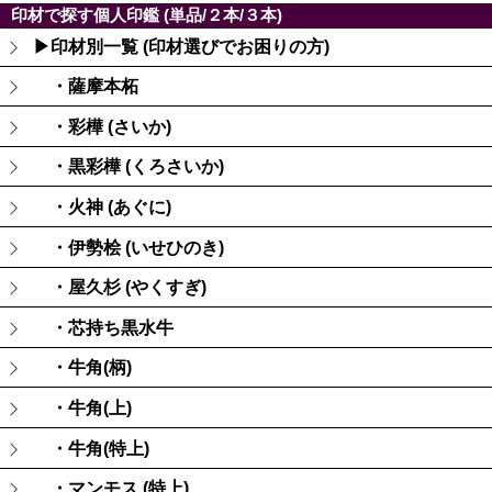
印材で探す個人印鑑 (単品/２本/３本)
▶印材別一覧 (印材選びでお困りの方)
・薩摩本柘
・彩樺 (さいか)
・黒彩樺 (くろさいか)
・火神 (あぐに)
・伊勢桧 (いせひのき)
・屋久杉 (やくすぎ)
・芯持ち黒水牛
・牛角(柄)
・牛角(上)
・牛角(特上)
・マンモス (特上)