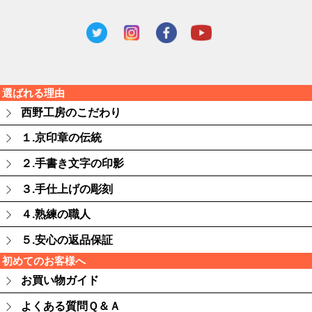
選ばれる理由
西野工房のこだわり
１.京印章の伝統
２.手書き文字の印影
３.手仕上げの彫刻
４.熟練の職人
５.安心の返品保証
初めてのお客様へ
お買い物ガイド
よくある質問Ｑ＆Ａ