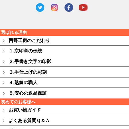
選ばれる理由
西野工房のこだわり
１.京印章の伝統
２.手書き文字の印影
３.手仕上げの彫刻
４.熟練の職人
５.安心の返品保証
初めてのお客様へ
お買い物ガイド
よくある質問Ｑ＆Ａ