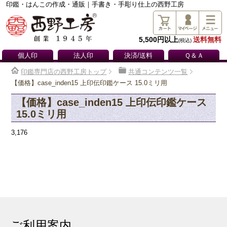
印鑑・はんこの作成・通販｜手書き・手彫り仕上の西野工房
5,500円以上
送料無料
(税込)
個人印
法人印
決済/送料
Ｑ＆Ａ
印鑑専門店の西野工房トップ
共通コンテンツ一覧
【価格】case_inden15 上印伝印鑑ケース 15.0ミリ用
【価格】case_inden15 上印伝印鑑ケース
15.0ミリ用
3,176
ご利用案内