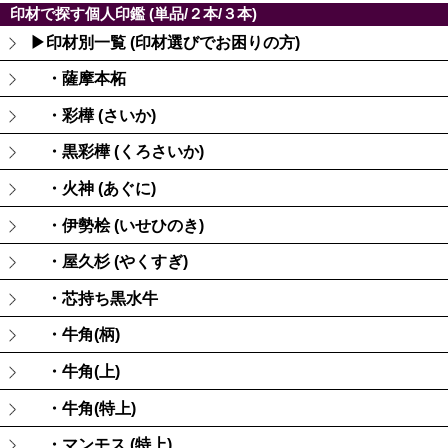
印材で探す個人印鑑 (単品/２本/３本)
▶印材別一覧 (印材選びでお困りの方)
・薩摩本柘
・彩樺 (さいか)
・黒彩樺 (くろさいか)
・火神 (あぐに)
・伊勢桧 (いせひのき)
・屋久杉 (やくすぎ)
・芯持ち黒水牛
・牛角(柄)
・牛角(上)
・牛角(特上)
・マンモス (特上)