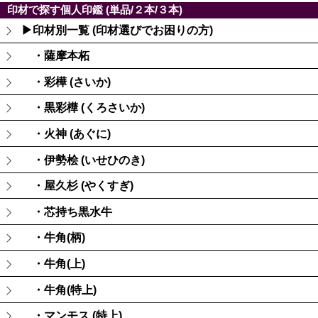
印材で探す個人印鑑 (単品/２本/３本)
▶印材別一覧 (印材選びでお困りの方)
・薩摩本柘
・彩樺 (さいか)
・黒彩樺 (くろさいか)
・火神 (あぐに)
・伊勢桧 (いせひのき)
・屋久杉 (やくすぎ)
・芯持ち黒水牛
・牛角(柄)
・牛角(上)
・牛角(特上)
・マンモス (特上)