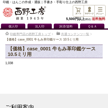
印鑑・はんこの作成・通販｜手書き・手彫り仕上の西野工房
5,500円以上
送料無料
(税込)
個人印
法人印
決済/送料
Ｑ＆Ａ
印鑑専門店の西野工房トップ
共通コンテンツ一覧
【価格】case_0001 牛もみ革印鑑ケース 10.5ミリ用
【価格】case_0001 牛もみ革印鑑ケース
10.5ミリ用
1,038
ご利用案内