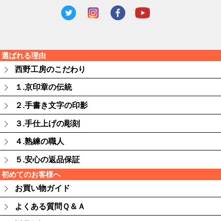
選ばれる理由
西野工房のこだわり
１.京印章の伝統
２.手書き文字の印影
３.手仕上げの彫刻
４.熟練の職人
５.安心の返品保証
初めてのお客様へ
お買い物ガイド
よくある質問Ｑ＆Ａ