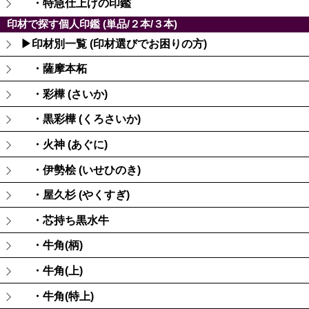
・特急仕上げの印鑑
印材で探す個人印鑑 (単品/２本/３本)
▶印材別一覧 (印材選びでお困りの方)
・薩摩本柘
・彩樺 (さいか)
・黒彩樺 (くろさいか)
・火神 (あぐに)
・伊勢桧 (いせひのき)
・屋久杉 (やくすぎ)
・芯持ち黒水牛
・牛角(柄)
・牛角(上)
・牛角(特上)