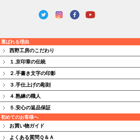
選ばれる理由
西野工房のこだわり
１.京印章の伝統
２.手書き文字の印影
３.手仕上げの彫刻
４.熟練の職人
５.安心の返品保証
初めてのお客様へ
お買い物ガイド
よくある質問Ｑ＆Ａ