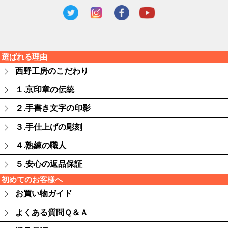
選ばれる理由
西野工房のこだわり
１.京印章の伝統
２.手書き文字の印影
３.手仕上げの彫刻
４.熟練の職人
５.安心の返品保証
初めてのお客様へ
お買い物ガイド
よくある質問Ｑ＆Ａ