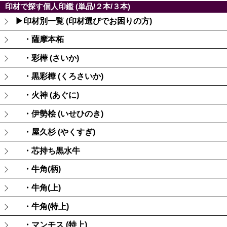
印材で探す個人印鑑 (単品/２本/３本)
▶印材別一覧 (印材選びでお困りの方)
・薩摩本柘
・彩樺 (さいか)
・黒彩樺 (くろさいか)
・火神 (あぐに)
・伊勢桧 (いせひのき)
・屋久杉 (やくすぎ)
・芯持ち黒水牛
・牛角(柄)
・牛角(上)
・牛角(特上)
・マンモス (特上)