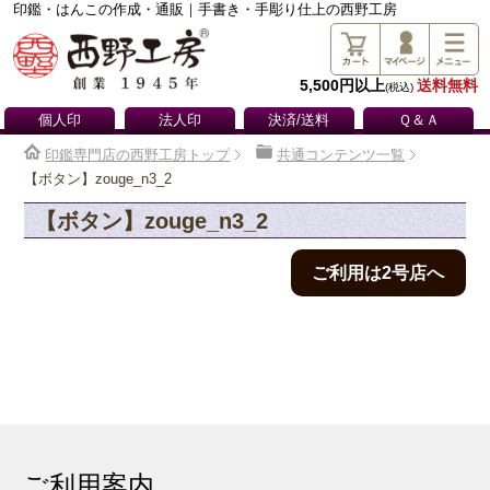
印鑑・はんこの作成・通販｜手書き・手彫り仕上の西野工房
5,500円以上
送料無料
(税込)
個人印
法人印
決済/送料
Ｑ＆Ａ
印鑑専門店の西野工房トップ
共通コンテンツ一覧
【ボタン】zouge_n3_2
【ボタン】zouge_n3_2
ご利用は2号店へ
ご利用案内