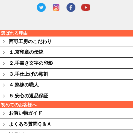
選ばれる理由
西野工房のこだわり
１.京印章の伝統
２.手書き文字の印影
３.手仕上げの彫刻
４.熟練の職人
５.安心の返品保証
初めてのお客様へ
お買い物ガイド
よくある質問Ｑ＆Ａ