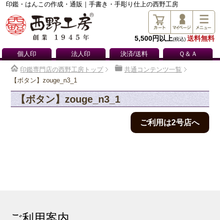
印鑑・はんこの作成・通販｜手書き・手彫り仕上の西野工房
5,500円以上
送料無料
(税込)
個人印
法人印
決済/送料
Ｑ＆Ａ
印鑑専門店の西野工房トップ
共通コンテンツ一覧
【ボタン】zouge_n3_1
【ボタン】zouge_n3_1
ご利用は2号店へ
ご利用案内