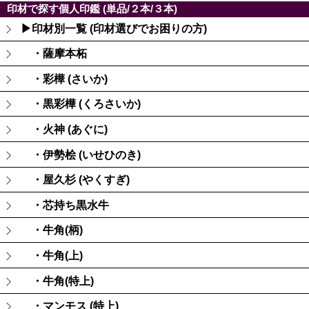
印材で探す個人印鑑 (単品/２本/３本)
▶印材別一覧 (印材選びでお困りの方)
・薩摩本柘
・彩樺 (さいか)
・黒彩樺 (くろさいか)
・火神 (あぐに)
・伊勢桧 (いせひのき)
・屋久杉 (やくすぎ)
・芯持ち黒水牛
・牛角(柄)
・牛角(上)
・牛角(特上)
・マンモス (特上)