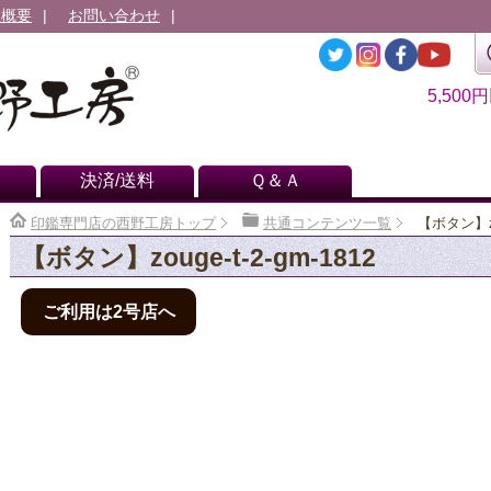
社概要
お問い合わせ
5,500
決済/送料
Ｑ＆Ａ
印鑑専門店の西野工房トップ
共通コンテンツ一覧
【ボタン】zou
【ボタン】zouge-t-2-gm-1812
ご利用は2号店へ