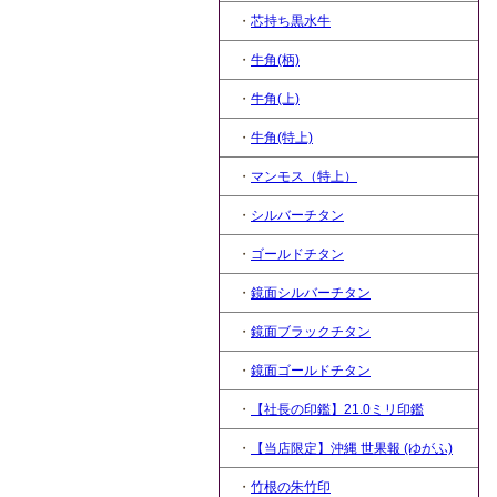
・
芯持ち黒水牛
・
牛角(柄)
・
牛角(上)
・
牛角(特上)
・
マンモス（特上）
・
シルバーチタン
・
ゴールドチタン
・
鏡面シルバーチタン
・
鏡面ブラックチタン
・
鏡面ゴールドチタン
・
【社長の印鑑】21.0ミリ印鑑
・
【当店限定】沖縄 世果報 (ゆがふ)
・
竹根の朱竹印