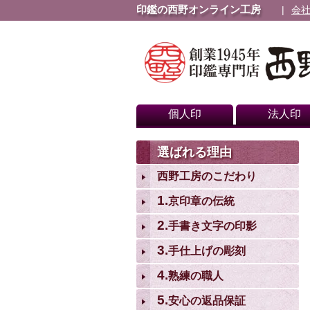
印鑑の西野オンライン工房
会
個人印
法人印
選ばれる理由
西野工房のこだわり
1.
京印章の伝統
2.
手書き文字の印影
3.
手仕上げの彫刻
4.
熟練の職人
5.
安心の返品保証