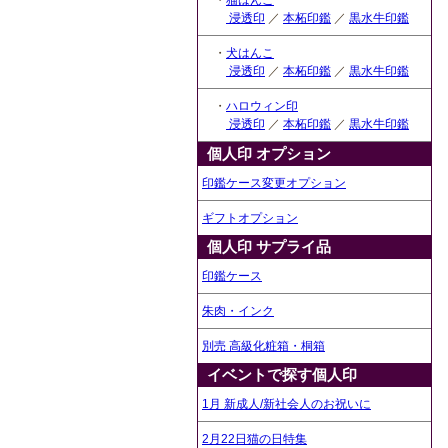
・
猫はんこ
浸透印
／
本柘印鑑
／
黒水牛印鑑
・
犬はんこ
浸透印
／
本柘印鑑
／
黒水牛印鑑
・
ハロウィン印
浸透印
／
本柘印鑑
／
黒水牛印鑑
個人印 オプション
印鑑ケース変更オプション
ギフトオプション
個人印 サプライ品
印鑑ケース
朱肉・インク
別売 高級化粧箱・桐箱
イベントで探す個人印
1月 新成人/新社会人のお祝いに
2月22日猫の日特集