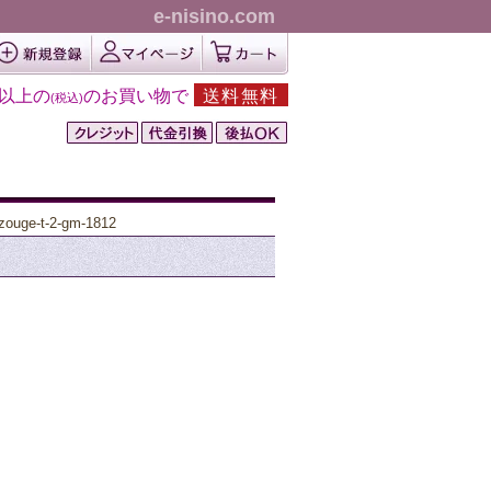
e-nisino.com
円以上の
のお買い物で
送料無料
(税込)
ge-t-2-gm-1812