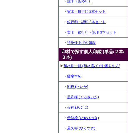
・
認印（認め印）
・
実印・銀行印 2本セット
・
銀行印・認印 2本セット
・
実印・銀行印・認印 3本セット
・
特急仕上げの印鑑
印材で探す個人印鑑 (単品/２本/
３本)
▶
印材別一覧 (印材選びでお困りの方)
・
薩摩本柘
・
彩樺 (さいか)
・
黒彩樺 (くろさいか)
・
火神 (あぐに)
・
伊勢桧 (いせひのき)
・
屋久杉 (やくすぎ)