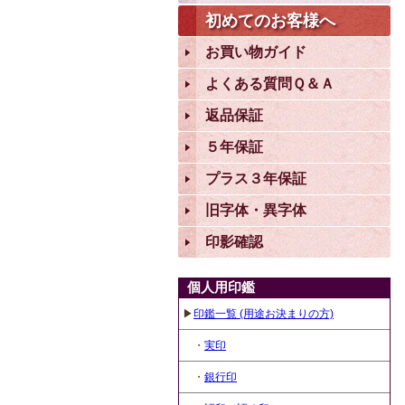
初めてのお客様へ
お買い物ガイド
よくある質問Ｑ＆Ａ
返品保証
５年保証
プラス３年保証
旧字体・異字体
印影確認
個人用印鑑
▶
印鑑一覧 (用途お決まりの方)
・
実印
・
銀行印