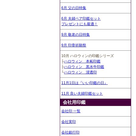
6月 父の日特集
6月 夫婦ペア印鑑セット
プレゼントにも最適！
9月 敬老の日特集
9月 印章祈願祭
10月 ハロウィンの印鑑シリーズ
├
ハロウィン 本柘印鑑
├
ハロウィン 黒水牛印鑑
└
ハロウィン 浸透印
11月1日は『いい印鑑の日』
11月 良い夫婦印鑑セット
会社用印鑑
会社印 一覧
会社実印
会社銀行印