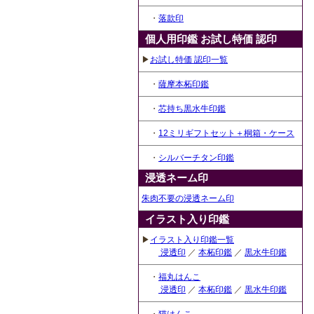
・
落款印
個人用印鑑 お試し特価 認印
▶
お試し特価 認印一覧
・
薩摩本柘印鑑
・
芯持ち黒水牛印鑑
・
12ミリギフトセット＋桐箱・ケース
・
シルバーチタン印鑑
浸透ネーム印
朱肉不要の浸透ネーム印
イラスト入り印鑑
▶
イラスト入り印鑑一覧
浸透印
／
本柘印鑑
／
黒水牛印鑑
・
福丸はんこ
浸透印
／
本柘印鑑
／
黒水牛印鑑